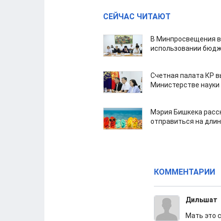
СЕЙЧАС ЧИТАЮТ
В Минпросвещения в
использовании бюдж
Счетная палата КР в
Министерстве науки
Мэрия Бишкека расс
отправиться на дли
КОММЕНТАРИИ
Дильшат
Мать это 