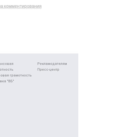
ла комментирования
ансовая
Рекламодателям
отность
Пресс-центр
овая грамотность
вка "ВБ"