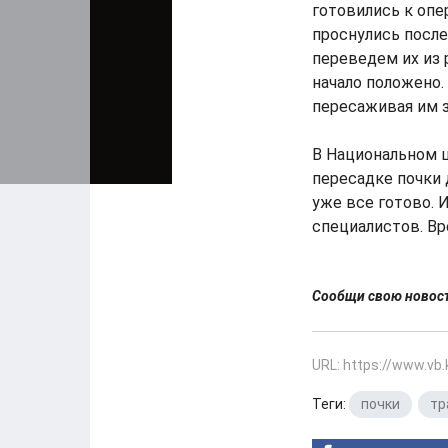
готовились к опе
проснулись после
переведем их из 
начало положено
пересаживая им з
В Национальном ц
пересадке почки 
уже все готово. 
специалистов. Вр
Сообщи свою ново
URL: https://www.vb
Теги:
почки
,
тр