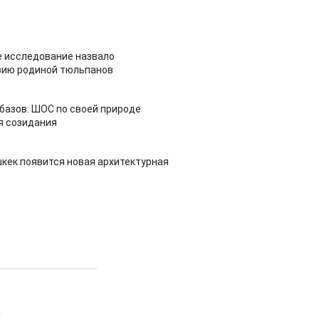
 исследование назвало
зию родиной тюльпанов
азов: ШОС по своей природе
я созидания
шкек появится новая архитектурная
а