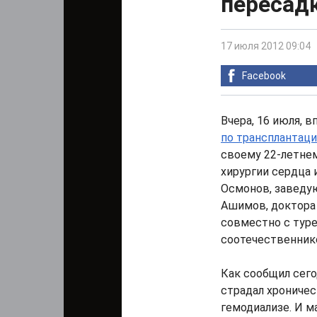
пересад
17 июля 2012 09:04
Facebook
Вчера, 16 июля, 
по трансплантаци
своему 22-летне
хирургии сердца 
Осмонов, заведу
Ашимов, доктора
совместно с тур
соотечественник
Как сообщил сег
страдал хроничес
гемодиализе. И м