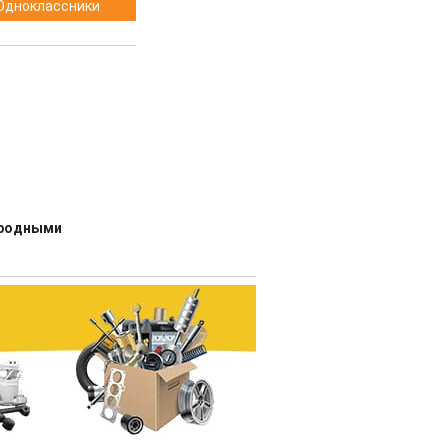
Одноклассники
ародными