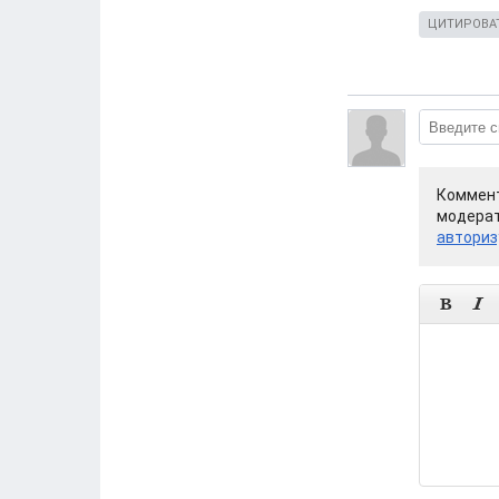
ЦИТИРОВА
Коммент
модерат
авториз

