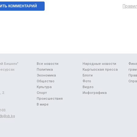
Прави
ий Бишкек"
Все новости
Народные новости
Фин
ресурсах
Политика
Кыргызская пресса
грам
Экономика
Блоги
Прав
Общество
Фото
Спра
Культура
Видео
 2.
Спорт
Инфографика
Происшествия
В мире
-03.
48k@vb.kg