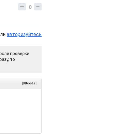
0
или
авторизуйтесь
осле проверки
азу, то
[BBcode]