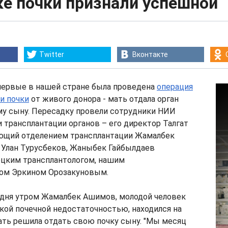
ке почки признали успешной
Twitter
Вконтакте
впервые в нашей стране была проведена
операция
и почки
от живого донора - мать отдала орган
му сыну. Пересадку провели сотрудники НИИ
и трансплантации органов – его директор Талгат
ющий отделением трансплантации Жамалбек
 Улан Турусбеков, Жаныбек Гайбылдаев
ецким трансплантологом, нашим
ом Эркином Орозакуновым.
одня утром Жамалбек Ашимов, молодой человек
кой почечной недостаточностью, находился на
ать решила отдать свою почку сыну. "Мы месяц