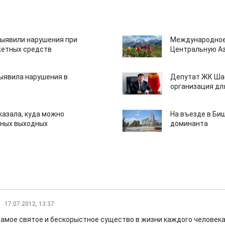
ыявили нарушения при
Международное
етных средств
Центральную А
ыявила нарушения в
Депутат ЖК Шаб
организация дл
казала, куда можно
На въезде в Би
нных выходных
доминанта
17.07.2012, 13:37
самое святое и бескорыстное существо в жизни каждого человек