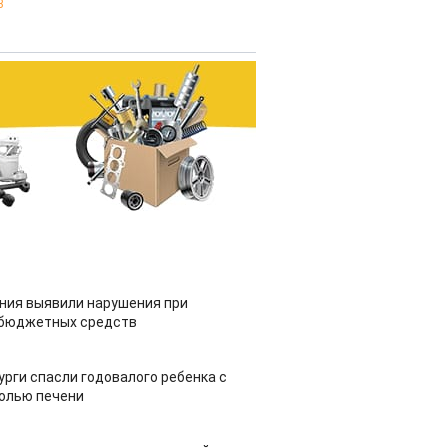
3
ия выявили нарушения при
 бюджетных средств
урги спасли годовалого ребенка с
холью печени