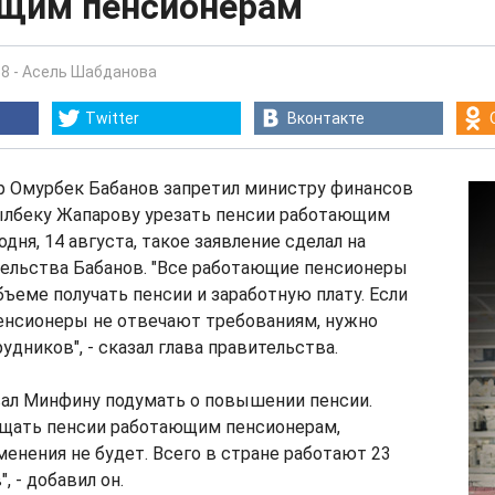
щим пенсионерам
58
-
Асель Шабданова
Twitter
Вконтакте
 Омурбек Бабанов запретил министру финансов
лбеку Жапарову урезать пенсии работающим
дня, 14 августа, такое заявление сделал на
тельства Бабанов. "Все работающие пенсионеры
бъеме получать пенсии и заработную плату. Если
енсионеры не отвечают требованиям, нужно
удников", - сказал глава правительства.
ал Минфину подумать о повышении пенсии.
ащать пенсии работающим пенсионерам,
менения не будет. Всего в стране работают 23
, - добавил он.