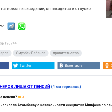
тствовал на заседании, он находится в отпуске.
сть:
.kg/196744
паров
,
Омурбек Бабанов
,
правительство
Twitter
Вконтакте
НЕРОВ ЛИШАЮТ ПЕНСИЙ
(4 материалов)
е пенсии?
4
написала Атамбаеву о незаконности инициатив Минфина по пе