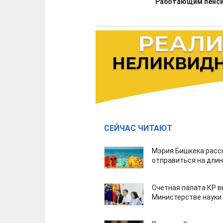
Работающим пенсио
СЕЙЧАС ЧИТАЮТ
Мэрия Бишкека расс
отправиться на дли
Счетная палата КР в
Министерстве науки