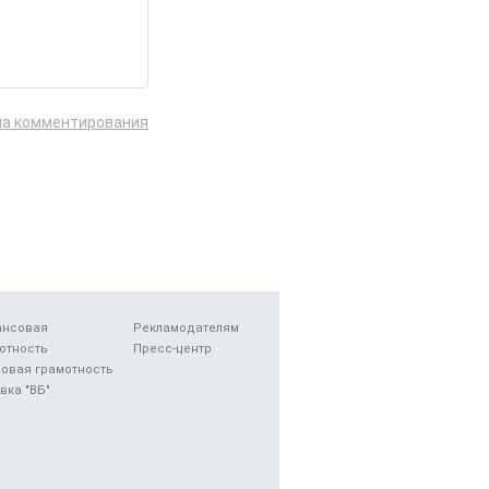
ла комментирования
ансовая
Рекламодателям
отность
Пресс-центр
овая грамотность
вка "ВБ"