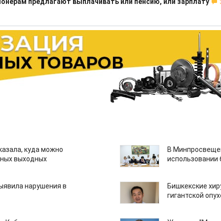
нерам предлагают выплачивать или пенсию, или зарплату
казала, куда можно
В Минпросвещен
нных выходных
использовании
ыявила нарушения в
Бишкекские хир
гигантской опу