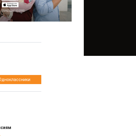
Одноклассники
нсиям