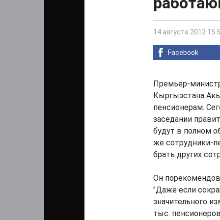
работаю
14 августа 2012 15:
Facebook
Премьер-министр
Кыргызстана Акы
пенсионерам. Сего
заседании прави
будут в полном о
же сотрудники-п
брать других сотр
Он порекомендов
"Даже если сокр
значительного из
тыс. пенсионеров"