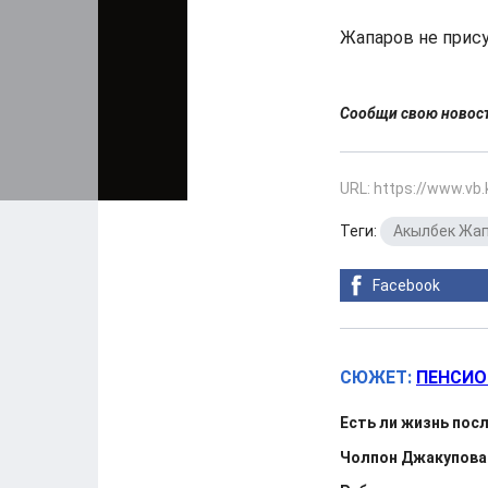
Жапаров не прису
Сообщи свою ново
URL: https://www.vb
Теги:
Акылбек Жа
Facebook
СЮЖЕТ:
ПЕНСИО
Есть ли жизнь посл
Чолпон Джакупова 