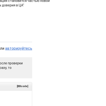
ация становится частью новой
 доверия в ЦА"
или
авторизуйтесь
осле проверки
азу, то
[BBcode]