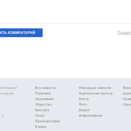
Прави
ий Бишкек"
Все новости
Народные новости
Фин
ресурсах
Политика
Кыргызская пресса
грам
Экономика
Блоги
Прав
Общество
Фото
Спра
Культура
Видео
 2.
Спорт
Инфографика
Происшествия
В мире