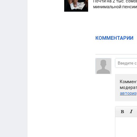
Почти на 2 тыс. сом
минимальной пенсии
КОММЕНТАРИИ
Коммент
модерат
авториз

