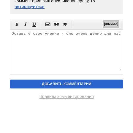
комментарий был опубликован сразу, то
авторизуйтесь






[BBcode]
Правила комментирования