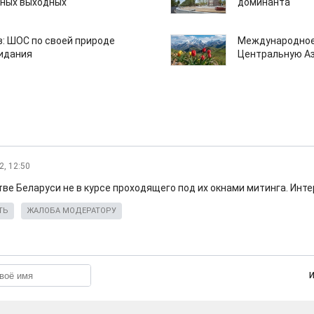
нных выходных
доминанта
: ШОС по своей природе
Международное
зидания
Центральную А
2, 12:50
ве Беларуси не в курсе проходящего под их окнами митинга. Инте
ТЬ
ЖАЛОБА МОДЕРАТОРУ