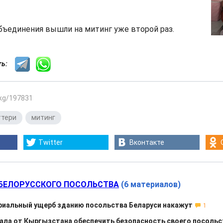
ъединения вышли на митинг уже второй раз.
сть:
.kg/197831
ттери
,
митинг
Twitter
Вконтакте
БЕЛОРУССКОГО ПОСОЛЬСТВА
(6 материалов)
риальный ущерб зданию посольства Беларуси накажут
1
ала от Кыргызстана обеспечить безопасность своего посольс