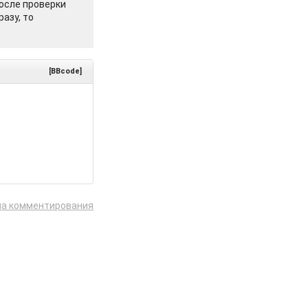
осле проверки
азу, то
[BBcode]
ла комментирования