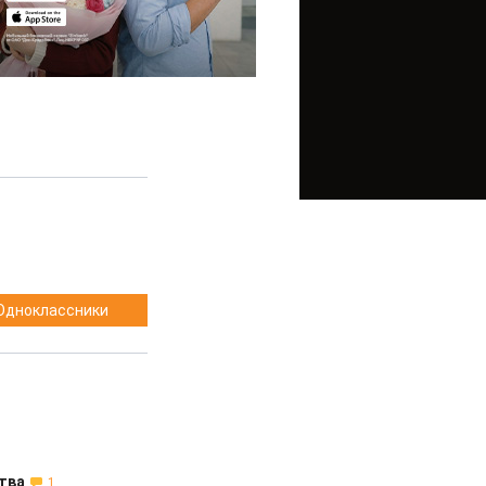
Одноклассники
тва
1