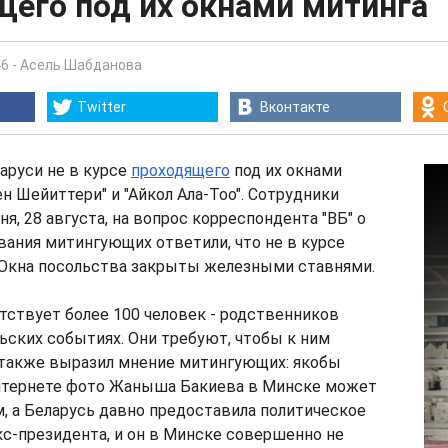
щего под их окнами митинга
46
-
Асель Шабданова
Twitter
Вконтакте
аруси не в курсе
проходящего
под их окнами
н Шейиттери" и "Айкол Ала-Тоо". Сотрудники
я, 28 августа, на вопрос корреспондента "ВБ" о
вания митингующих ответили, что не в курсе
 Окна посольства закрыты железными ставнями.
тствует более 100 человек - родственников
ьских событиях. Они требуют, чтобы к ним
 также выразил мнение митингующих: якобы
тернете фото Жаныша Бакиева в Минске может
, а Беларусь давно предоставила политическое
с-президента, и он в Минске совершенно не