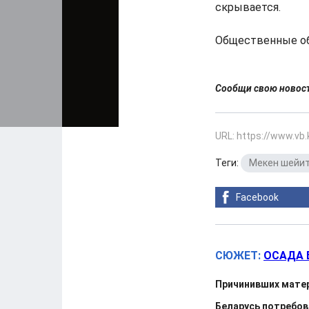
скрывается.
Общественные об
Сообщи свою ново
URL: https://www.vb
Теги:
Мекен шейи
Facebook
СЮЖЕТ:
ОСАДА 
Причинивших мате
Беларусь потребов