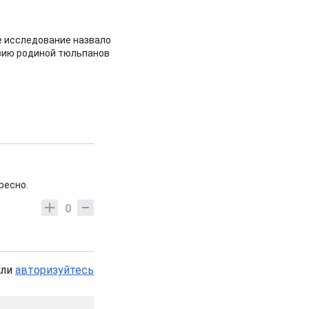
 исследование назвало
зию родиной тюльпанов
ресно.
0
или
авторизуйтесь