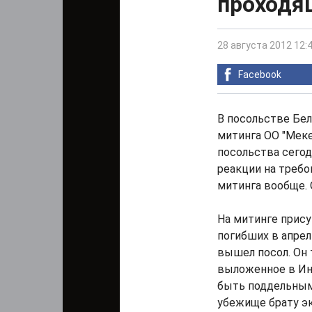
проходя
28 августа 2012 12:
Facebook
В посольстве Бел
митинга ОО "Меке
посольства сегодн
реакции на требо
митинга вообще.
На митинге прису
погибших в апрел
вышел посол. Он
выложенное в Ин
быть поддельным
убежище брату эк