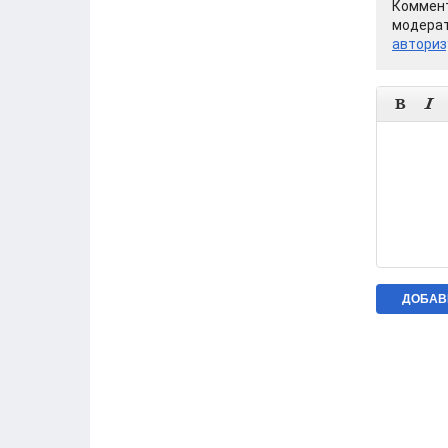
Коммент
модерат
авториз

