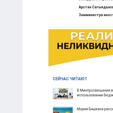
Арстан Сагындыков
Замминистра иност
СЕЙЧАС ЧИТАЮТ
В Минпросвещения в
использовании бюдж
Мэрия Бишкека расс