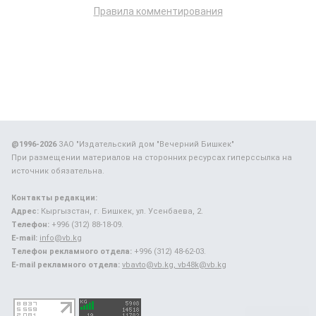
Правила комментирования
@1996-2026
ЗАО "Издательский дом "Вечерний Бишкек"
При размещении материалов на сторонних ресурсах гиперссылка на
источник обязательна.
Контакты редакции:
Адрес:
Кыргызстан, г. Бишкек, ул. Усенбаева, 2.
Телефон:
+996 (312) 88-18-09.
E-mail:
info@vb.kg
Телефон рекламного отдела:
+996 (312) 48-62-03.
E-mail рекламного отдела:
vbavto@vb.kg, vb48k@vb.kg