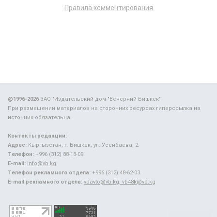
Правила комментирования
@1996-2026
ЗАО "Издательский дом "Вечерний Бишкек"
При размещении материалов на сторонних ресурсах гиперссылка на
источник обязательна.
Контакты редакции:
Адрес:
Кыргызстан, г. Бишкек, ул. Усенбаева, 2.
Телефон:
+996 (312) 88-18-09.
E-mail:
info@vb.kg
Телефон рекламного отдела:
+996 (312) 48-62-03.
E-mail рекламного отдела:
vbavto@vb.kg, vb48k@vb.kg