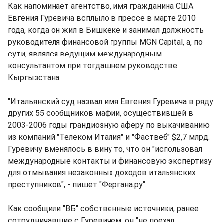
Как напоминает агентство, имя гражданина США
Евгения Гуревича всплыло в прессе в марте 2010
года, когда он жил в Бишкеке и занимал должность
руководителя финансовой группы MGN Capital, а, по
сути, являлся ведущим международным
консультантом при тогдашнем руководстве
Кыргызстана.
"Итальянский суд назвал имя Евгения Гуревича в ряду
других 55 сообщников мафии, осуществившей в
2003-2006 годы грандиозную аферу по выкачиванию
из компаний "Телеком Италия" и "Фаствеб" $2,7 млрд.
Гуревичу вменялось в вину то, что он "использовал
международные контакты и финансовую экспертизу
для отмывания незаконных доходов итальянских
преступников", - пишет "Фергана.ру".
Как сообщили "ВБ" собственные источники, ранее
сотрудничавшие с Гуревичем, он "не поехал