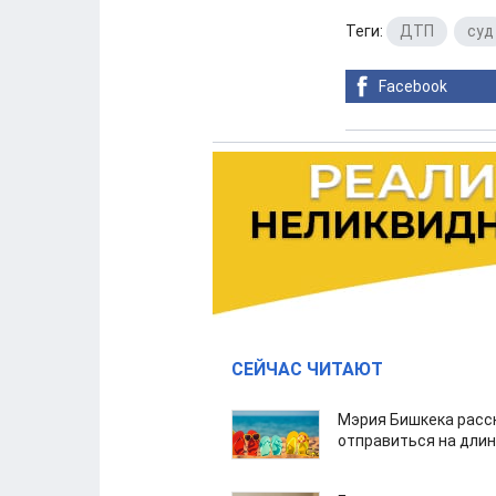
Теги:
ДТП
,
суд
Facebook
СЕЙЧАС ЧИТАЮТ
Мэрия Бишкека расс
отправиться на дли