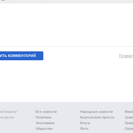
Прави
ий Бишкек"
Все новости
Народные новости
Фин
ресурсах
Политика
Кыргызская пресса
грам
Экономика
Блоги
Прав
Общество
Фото
Спра