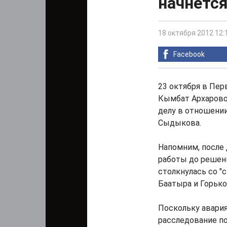
начнется
18 октября 2012 12:
Facebook
23 октября в Пе
Кымбат Архарово
делу в отношени
Сыдыкова.
Напомним, после
работы до решени
столкнулась со "с
Баатыра и Горько
Поскольку авари
расследование п