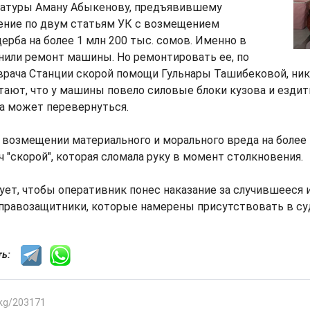
ратуры Аману Абыкенову, предъявившему
ние по двум статьям УК с возмещением
ерба на более 1 млн 200 тыс. сомов. Именно в
нили ремонт машины. Но ремонтировать ее, по
врача Станции скорой помощи Гульнары Ташибековой, никт
ают, что у машины повело силовые блоки кузова и ездить
на может перевернуться.
о возмещении материального и морального вреда на более
ч "скорой", которая сломала руку в момент столкновения.
ет, чтобы оперативник понес наказание за случившееся 
правозащитники, которые намерены присутствовать в су
сть:
.kg/203171