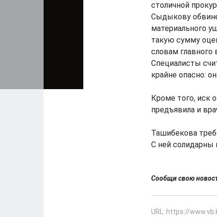
столичной проку
Сыдыкову обвине
материального ущ
такую сумму оце
словам главного 
Специалисты счит
крайне опасно: о
Кроме того, иск 
предъявила и вра
Ташибекова требу
С ней солидарны 
Сообщи свою ново
URL: https://www.vb