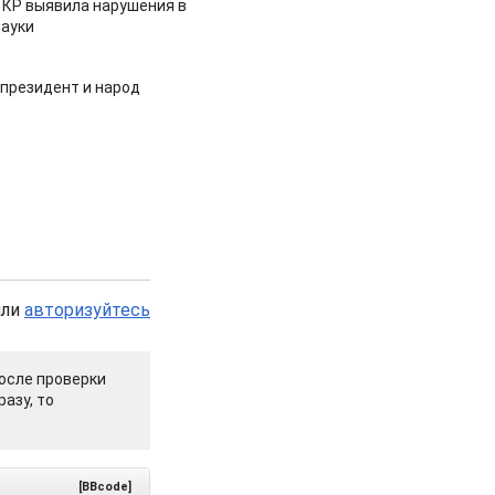
 КР выявила нарушения в
ауки
 президент и народ
или
авторизуйтесь
осле проверки
азу, то
[BBcode]