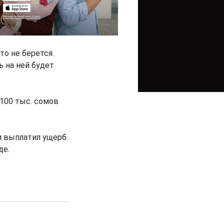
о не берется.
 на ней будет
 100 тыс. сомов
и выплатил ущерб.
де.