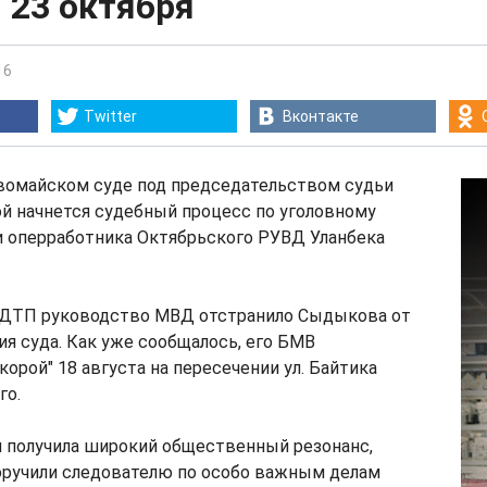
 23 октября
16
Twitter
Вконтакте
рвомайском суде под председательством судьи
й начнется судебный процесс по уголовному
и оперработника Октябрьского РУВД Уланбека
 ДТП руководство МВД отстранило Сыдыкова от
я суда. Как уже сообщалось, его БМВ
корой" 18 августа на пересечении ул. Байтика
го.
я получила широкий общественный резонанс,
оручили следователю по особо важным делам