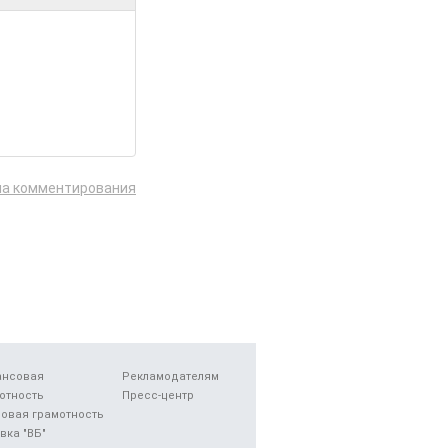
ла комментирования
ансовая
Рекламодателям
отность
Пресс-центр
овая грамотность
вка "ВБ"