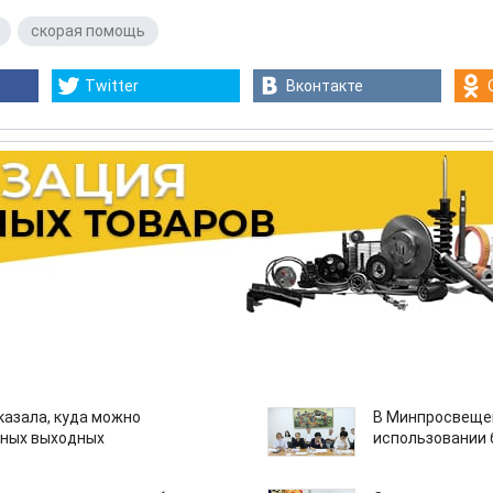
,
скорая помощь
Twitter
Вконтакте
казала, куда можно
В Минпросвещен
нных выходных
использовании