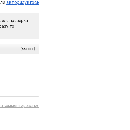
или
авторизуйтесь
осле проверки
азу, то
[BBcode]
ла комментирования