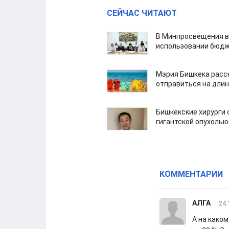
СЕЙЧАС ЧИТАЮТ
В Минпросвещения в
использовании бюдж
Мэрия Бишкека расс
отправиться на дли
Бишкекские хирурги 
гигантской опухолью
КОММЕНТАРИИ
АЛГА
24.
А на како