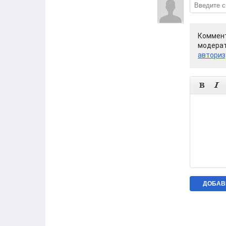
Коммент
модерат
авториз

