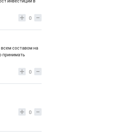
Рост инвестиций в
0
а всем составом на
но принимать
.
0
0