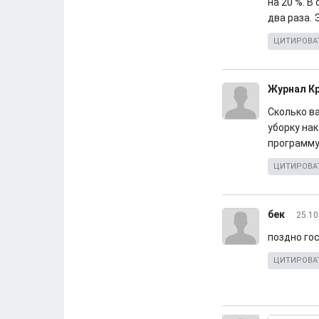
на 20 %. В
два раза. 
ЦИТИРОВА
Журнал К
Сколько в
уборку на
программу
ЦИТИРОВА
бек
25.10
поздно госп
ЦИТИРОВА