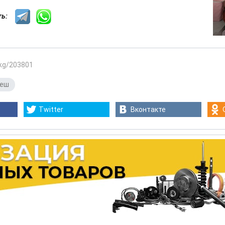
сть:
.kg/203801
неш
Twitter
Вконтакте