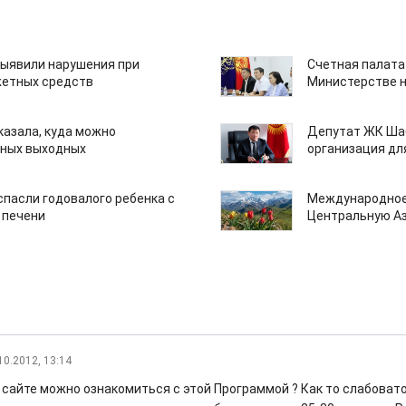
ыявили нарушения при
Счетная палата
етных средств
Министерстве н
казала, куда можно
Депутат ЖК Шаб
нных выходных
организация дл
спасли годовалого ребенка с
Международное
 печени
Центральную А
10.2012, 13:14
м сайте можно ознакомиться с этой Программой ? Как то слабоват