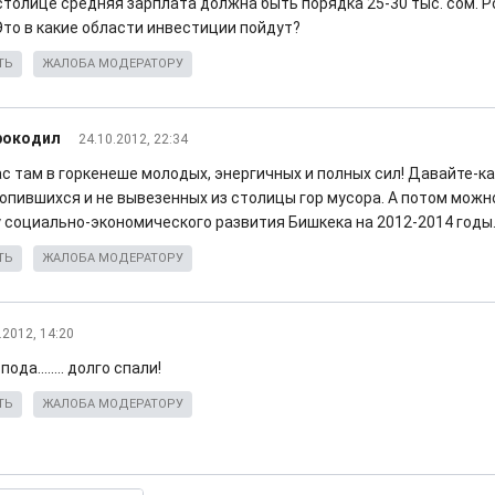
 столице средняя зарплата должна быть порядка 25-30 тыс. сом. 
Это в какие области инвестиции пойдут?
ТЬ
ЖАЛОБА МОДЕРАТОРУ
рокодил
24.10.2012, 22:34
ас там в горкенеше молодых, энергичных и полных сил! Давайте-к
копившихся и не вывезенных из столицы гор мусора. А потом мож
 социально-экономического развития Бишкека на 2012-2014 годы
ТЬ
ЖАЛОБА МОДЕРАТОРУ
.2012, 14:20
ода........ долго спали!
ТЬ
ЖАЛОБА МОДЕРАТОРУ