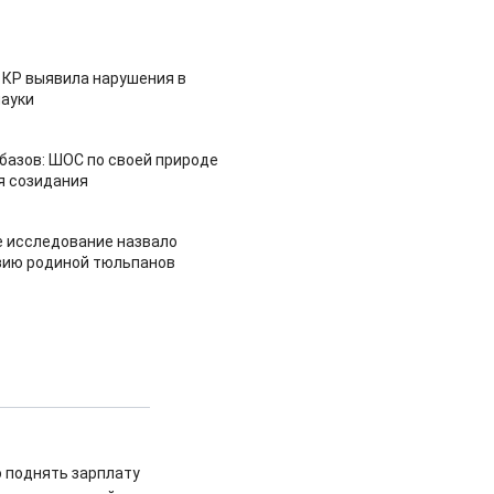
 КР выявила нарушения в
ауки
азов: ШОС по своей природе
я созидания
 исследование назвало
зию родиной тюльпанов
о поднять зарплату