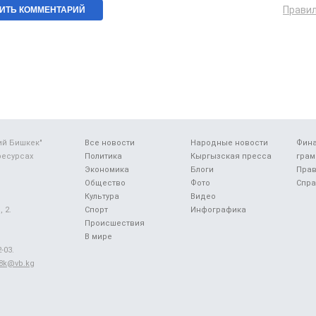
Прави
ий Бишкек"
Все новости
Народные новости
Фин
ресурсах
Политика
Кыргызская пресса
грам
Экономика
Блоги
Прав
Общество
Фото
Спра
Культура
Видео
 2.
Спорт
Инфографика
Происшествия
В мире
-03.
48k@vb.kg