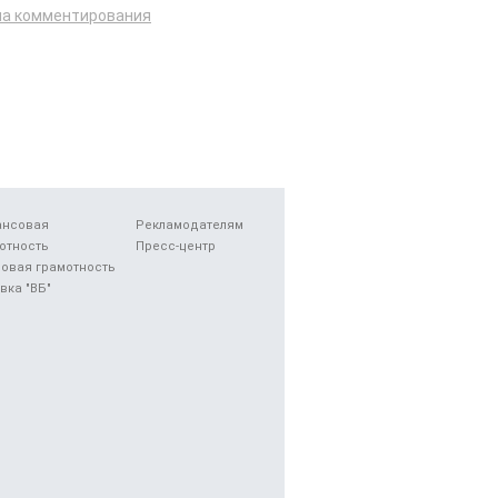
ла комментирования
ансовая
Рекламодателям
отность
Пресс-центр
овая грамотность
вка "ВБ"