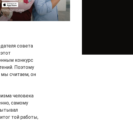
едателя совета
 этот
онным конкурс
тений. Поэтому
 мы считаем, он
низма человека
енно, самому
спытывал
итог той работы,