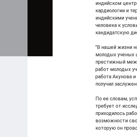
индийском центр
кардиологии и те
индийскими учен
человека к услов
кандидатскую ди
"В нашей жизни н
молодых ученых ц
престижный межд
работ молодых у
работа Акунова и
получил заслуженн
По ее словам, ус
требует от иссле
приходилось рабо
возможности свое
которую он прово