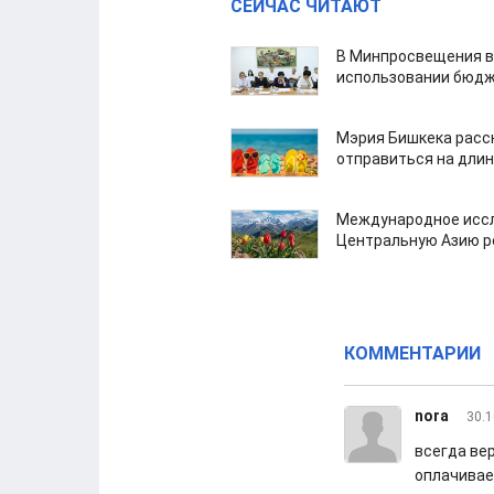
СЕЙЧАС ЧИТАЮТ
В Минпросвещения в
использовании бюдж
Мэрия Бишкека расс
отправиться на дли
Международное иссл
Центральную Азию р
КОММЕНТАРИИ
nora
30.1
всегда вер
оплачивае