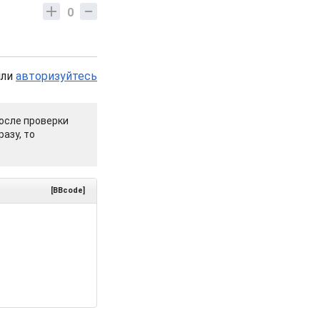
0
или
авторизуйтесь
осле проверки
азу, то
[BBcode]