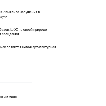
 КР выявила нарушения в
ауки
азов: ШОС по своей природе
я созидания
шкек появится новая архитектурная
что им мало