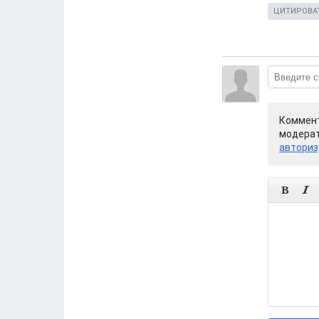
ЦИТИРОВА
Коммент
модерат
авториз

