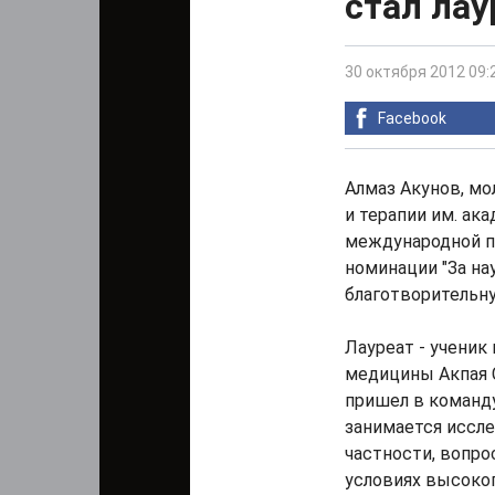
стал ла
30 октября 2012 09:
Facebook
Алмаз Акунов, мо
и терапии им. ак
международной п
номинации "За на
благотворительну
Лауреат - ученик
медицины Акпая С
пришел в команду
занимается иссле
частности, вопро
условиях высоког