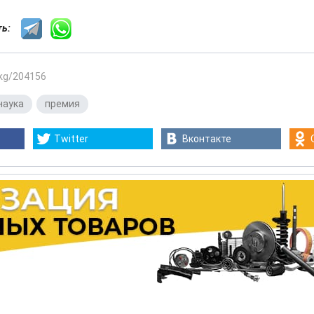
сть:
.kg/204156
наука
,
премия
Twitter
Вконтакте