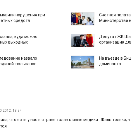
ыявили нарушения при
Счетная палата
етных средств
Министерстве н
казала, куда можно
Депутат ЖК Шаб
нных выходных
организация дл
едование назвало
На въезде в Би
одиной тюльпанов
доминанта
0.2012, 18:34
ила, что есть у нас в стране талантливые медики . Жаль только, 
тся.