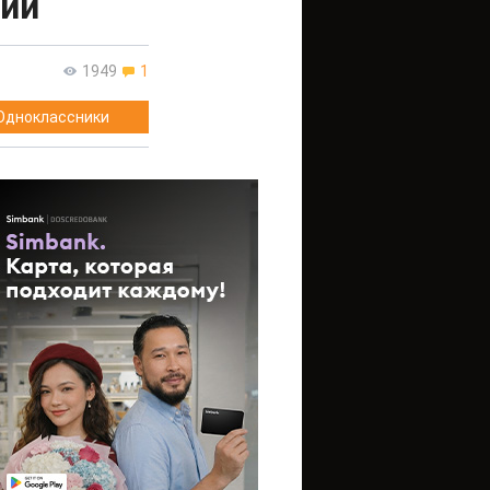
мии
1949
1
Одноклассники