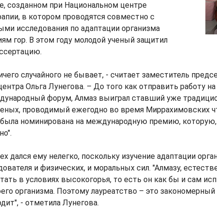
е, созданном при Национальном центре
рапии, в котором проводятся совместно с
ыми исследования по адаптации организма
иям гор. В этом году молодой ученый защитил
ссертацию.
ичего случайного не бывает, - считает заместитель предс
ентра Ольга Лунегова. – До того как отправить работу на
ународный форум, Алмаз выиграл ставший уже традици
ченых, проводимый ежегодно во время Миррахимовских ч
 была номинирована на международную премию, которую,
о".
пех дался ему нелегко, поскольку изучение адаптации орга
дователя и физических, и моральных сил. "Алмазу, естеств
тать в условиях высокогорья, то есть он как бы и сам и
го организма. Поэтому лауреатство – это закономерный 
дит", - отметила Лунегова.