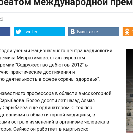
уреатом международной пре
22
Twitter
Вконтакте
лодой ученый Национального центра кардиологии
адемика Миррахимова, стал лауреатом
ремии "Содружество дебютов-2012" в
учно-практические достижения и
ю деятельность в сфере охраны здоровья".
 известного профессора в области высокогорной
арыбаева. Более десяти лет назад Алмаз
 Сарыбаева еще ординатором. С тех пор
дованиями в области горной медицины, в
сами острых изменений в организме человека в
орья. Сейчас он работает в кыргызско-