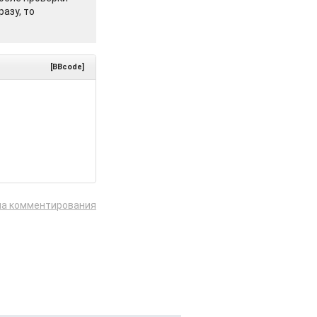
азу, то
[BBcode]
ла комментирования