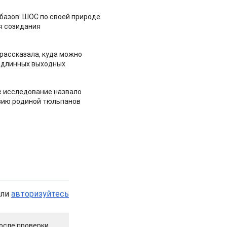
азов: ШОС по своей природе
я созидания
рассказала, куда можно
 длинных выходных
 исследование назвало
зию родиной тюльпанов
или
авторизуйтесь
осле проверки