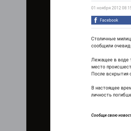
01 ноября 2012 08:1
Facebook
Столичные милиц
сообщили очевид
Лежащее в воде 
место происшест
После вскрытия с
В настоящее вре
личность погибше
Сообщи свою ново