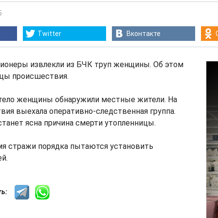
5
Twitter
Вконтакте
ионеры извлекли из БЧК труп женщины. Об этом
цы происшествия.
тело женщины обнаружили местные жители. На
вия выехала оперативно-следственная группа.
танет ясна причина смерти утопленницы.
мя стражи порядка пытаются установить
й.
сть: