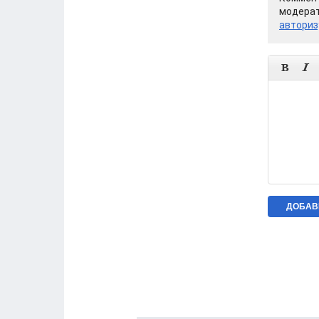
модерат
авториз

