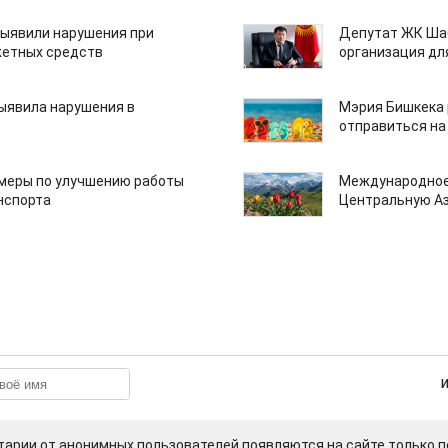
ыявили нарушения при
Депутат ЖК Шаб
етных средств
организация дл
ыявила нарушения в
Мэрия Бишкека 
отправиться на
 меры по улучшению работы
Международное
нспорта
Центральную А
арии от анонимных пользователей появляются на сайте только п