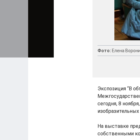
Фото:
Елена Ворон
Экспозиция “В о
Межгосударствен
сегодня, 8 ноябр
изобразительных
На выставке пре
собственными кор