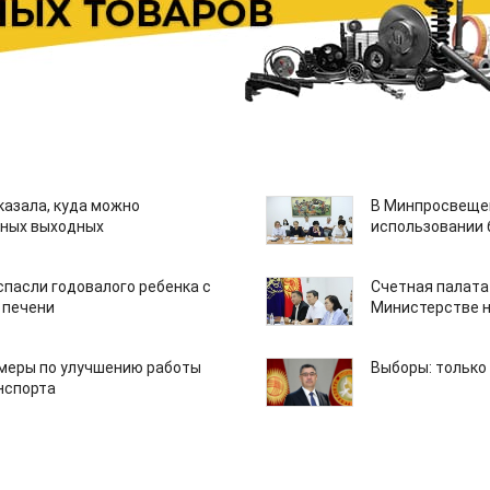
казала, куда можно
В Минпросвещен
нных выходных
использовании
спасли годовалого ребенка с
Счетная палата
 печени
Министерстве н
 меры по улучшению работы
Выборы: только
нспорта