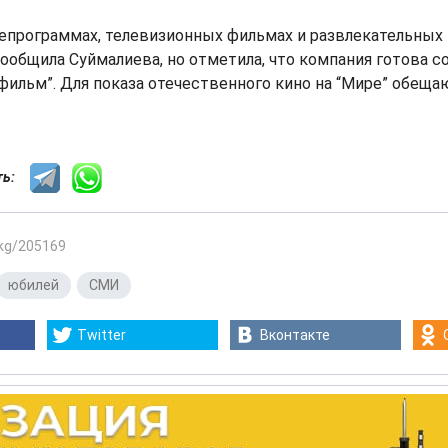
лепрограммах, телевизионных фильмах и развлекательных
ообщила Суймалиева, но отметила, что компания готова с
ильм”. Для показа отечественного кино на “Мире” обещ
сть:
.kg/205169
юбилей
,
СМИ
Twitter
Вконтакте