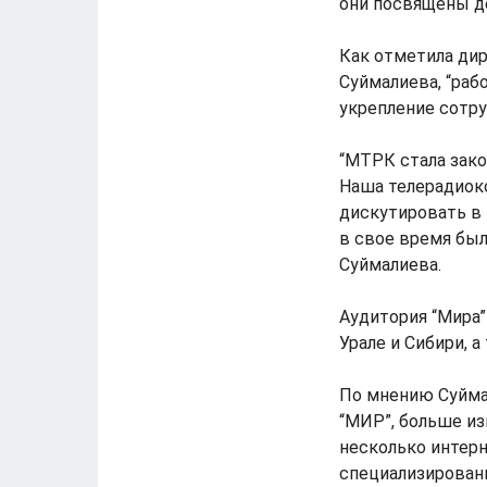
они посвящены д
Как отметила ди
Суймалиева, “раб
укрепление сотру
“МТРК стала зак
Наша телерадиок
дискутировать в 
в свое время была
Суймалиева.
Аудитория “Мира”
Урале и Сибири, а
По мнению Суйма
“МИР”, больше из
несколько интерн
специализирован