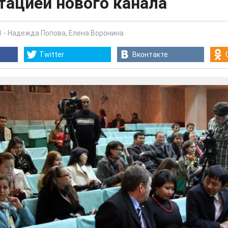
тацией нового канала
1
-
Надежда Попова
,
Елена Воронина
Twitter
Вконтакте