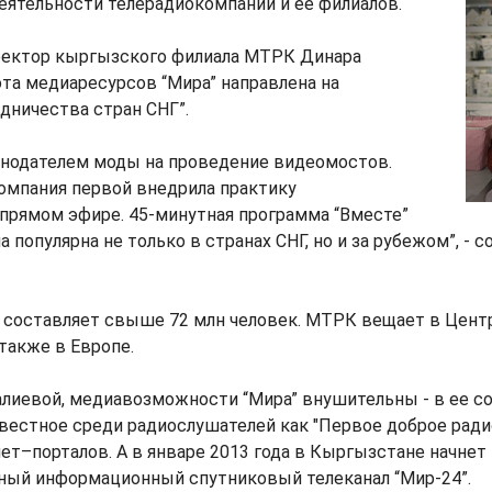
еятельности телерадиокомпании и ее филиалов.
ректор кыргызского филиала МТРК Динара
ота медиаресурсов “Мира” направлена на
дничества стран СНГ”.
онодателем моды на проведение видеомостов.
омпания первой внедрила практику
прямом эфире. 45-минутная программа “Вместе”
 популярна не только в странах СНГ, но и за рубежом”, - 
 составляет свыше 72 млн человек. МТРК вещает в Центр
 также в Европе.
лиевой, медиавозможности “Мира” внушительны - в ее с
вестное среди радиослушателей как "Первое доброе радио
ет–порталов. А в январе 2013 года в Кыргызстане начне
ный информационный спутниковый телеканал “Мир-24”.