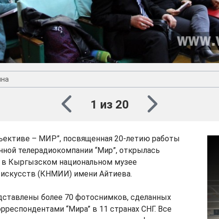
ина
1 из 20
бъективе – МИР”, посвященная 20-летию работы
ной телерадиокомпании “Мир”, открылась
я, в Кыргызском национальном музее
 искусств (КНМИИ) имени Айтиева.
дставлены более 70 фотоснимков, сделанных
респондентами “Мира” в 11 странах СНГ. Все