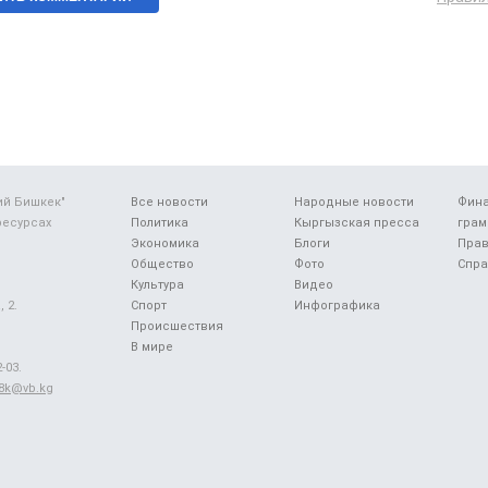
ий Бишкек"
Все новости
Народные новости
Фин
ресурсах
Политика
Кыргызская пресса
грам
Экономика
Блоги
Прав
Общество
Фото
Спра
Культура
Видео
 2.
Спорт
Инфографика
Происшествия
В мире
-03.
48k@vb.kg