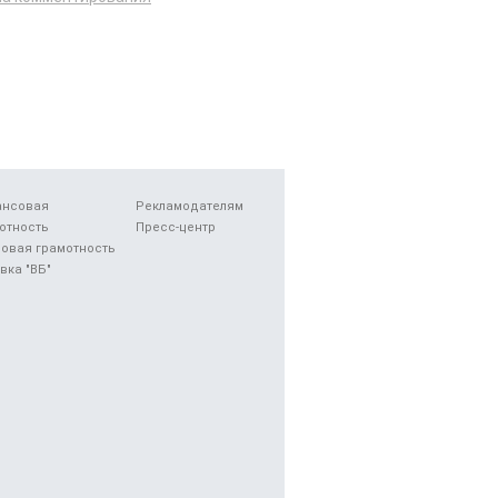
ансовая
Рекламодателям
отность
Пресс-центр
овая грамотность
вка "ВБ"