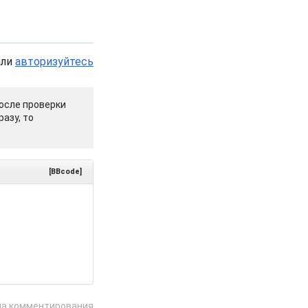
или
авторизуйтесь
осле проверки
азу, то
[BBcode]
ла комментирования