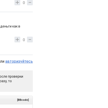
0
деньги как в
0
или
авторизуйтесь
осле проверки
азу, то
[BBcode]