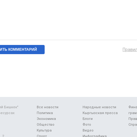
Прави
ий Бишкек"
Все новости
Народные новости
Фин
ресурсах
Политика
Кыргызская пресса
грам
Экономика
Блоги
Прав
Общество
Фото
Спра
Культура
Видео
 2.
Спорт
Инфографика