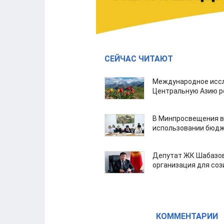
СЕЙЧАС ЧИТАЮТ
Международное иссл
Центральную Азию р
В Минпросвещения в
использовании бюдж
Депутат ЖК Шабазов
организация для со
КОММЕНТАРИИ