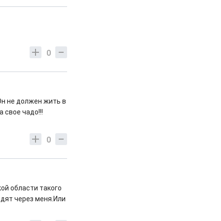
0
 Он не должен жить в
 свое чадо!!!
0
кой области такого
одят через меня.Или