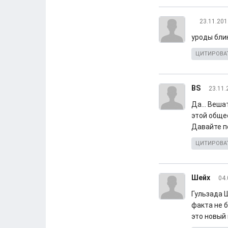
23.11.201
уроды блин,
ЦИТИРОВА
BS
23.11.
Да... Веша
этой общес
Давайте п
ЦИТИРОВА
Шейх
04.
Гульзада 
факта не 
это новый