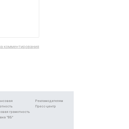
ла комментирования
ансовая
Рекламодателям
отность
Пресс-центр
овая грамотность
вка "ВБ"