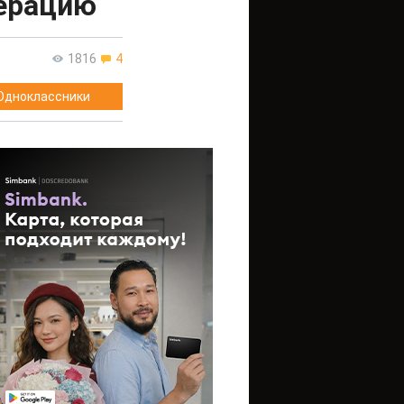
перацию
1816
4
Одноклассники