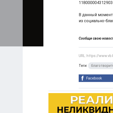
1180000043129036
В данный момент 
из социально-бла
Сообщи свою ново
URL: https://www.vb
Теги:
благотворит
Facebook