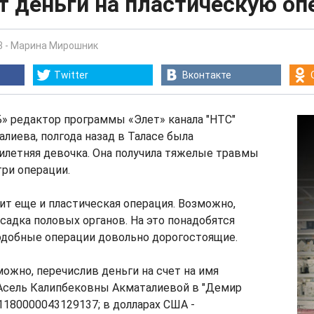
т деньги на пластическую о
8
-
Марина Мирошник
Twitter
Вконтакте
» редактор программы «Элет» канала "НТС"
лиева, полгода назад в Таласе была
илетняя девочка. Она получила тяжелые травмы
три операции.
т еще и пластическая операция. Возможно,
садка половых органов. На это понадобятся
подобные операции довольно дорогостоящие.
ожно, перечислив деньги на счет на имя
Асель Калипбековны Акматалиевой в "Демир
 1180000043129137; в долларах США -