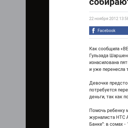
собираю
22 ноября 2012 13:5
Facebook
Как сообщила «ВБ
Гульзада Шаршена
изнасилована пят
и уже перенесла 
Девочке предстои
потребуется пере
деньги, так как 
Помочь ребенку м
журналиста НТС 
Банке": в сомах -