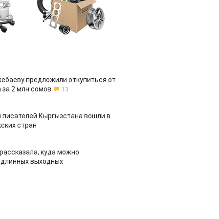
жебаеву предложили откупиться от
 за 2 млн сомов
13
 писателей Кыргызстана вошли в
ских стран
рассказала, куда можно
 длинных выходных