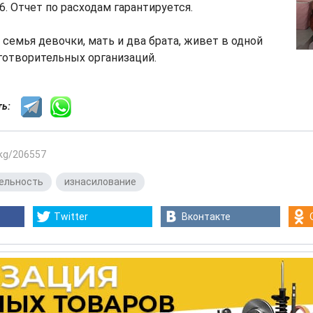
. Отчет по расходам гарантируется.
семья девочки, мать и два брата, живет в одной
готворительных организаций.
сть:
.kg/206557
ельность
,
изнасилование
Twitter
Вконтакте