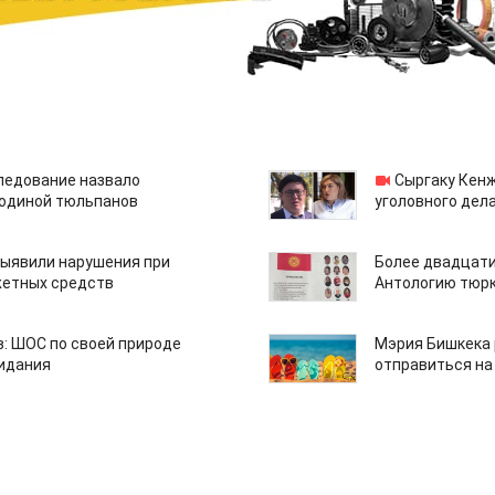
едование назвало
Сыргаку Кен
одиной тюльпанов
уголовного дела
ыявили нарушения при
Более двадцати
етных средств
Антологию тюрк
: ШОС по своей природе
Мэрия Бишкека 
зидания
отправиться на