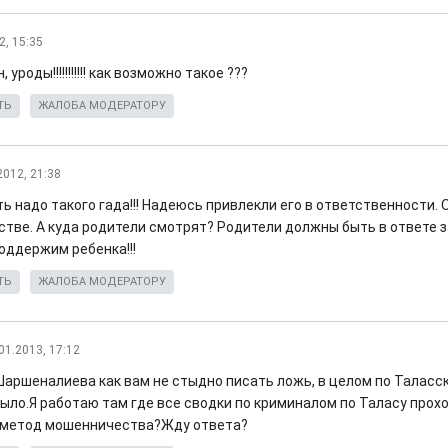
2, 15:35
 уроды!!!!!!!!!!! как возможно такое ???
ТЬ
ЖАЛОБА МОДЕРАТОРУ
2012, 21:38
ть надо такого гада!!! Надеюсь привлекли его в ответственности.
тве. А куда родители смотрят? Родители должны быть в ответе за
оддержим ребенка!!!
ТЬ
ЖАЛОБА МОДЕРАТОРУ
01.2013, 17:12
Шаршеналиева как вам не стыдно писать ложь, в целом по Таласс
было.Я работаю там где все сводки по криминалом по Таласу прох
 метод мошенничества?Жду ответа?