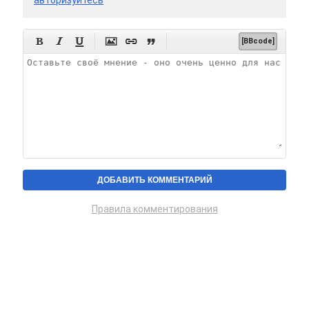
авторизуйтесь






[BBcode]
Правила комментирования