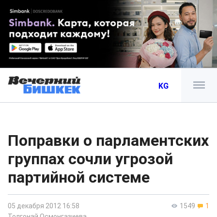
KG
Поправки о парламентских
группах сочли угрозой
партийной системе
05 декабря 2012 16:58
1549
1
Толгонай Осмонгазиева