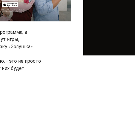
программа, в
ут игры,
зку «Золушка».
, - это не просто
у них будет