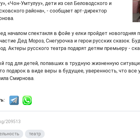
», «Чон-Умтулуу», дети из сел Беловодского и
ковского района», - сообщает арт-директор
рнова.
ред началом спектакля в фойе у елки пройдет новогодняя 
частие Дед Мороз, Снегурочка и герои русских сказок. Буд
од. Актеры русского театра подарят детям премьеру - ска
 год для детей, попавших в трудную жизненную ситуацию
это подарок в виде веры в будущее, уверенность, что все 
чила Смирнова.
сть:
.kg/209513
ельность
,
театр