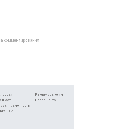
ла комментирования
ансовая
Рекламодателям
отность
Пресс-центр
овая грамотность
вка "ВБ"