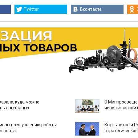
Twitter
Вконтакте
казала, куда можно
В Минпросвещен
нных выходных
использовании
 меры по улучшению работы
Кыргызстан и Р
нспорта
стратегическое