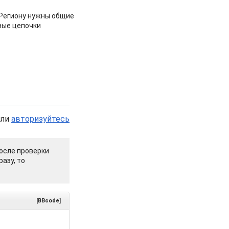
 Региону нужны общие
ные цепочки
или
авторизуйтесь
осле проверки
азу, то
[BBcode]