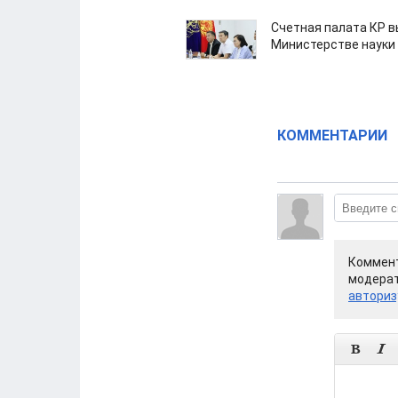
Счетная палата КР в
Министерстве науки
КОММЕНТАРИИ
Коммент
модерат
авториз

