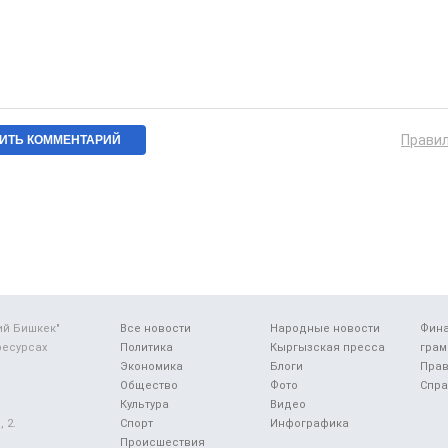
Прави
ий Бишкек"
Все новости
Народные новости
Фин
ресурсах
Политика
Кыргызская пресса
грам
Экономика
Блоги
Прав
Общество
Фото
Спра
Культура
Видео
 2.
Спорт
Инфографика
Происшествия