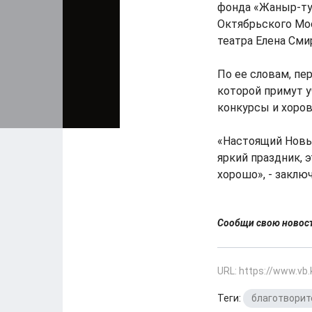
фонда «Жаныр-туу
Октябрьского Мос
театра Елена Сми
По ее словам, пе
которой примут у
конкурсы и хоров
«Настоящий Новый
яркий праздник, 
хорошо», - заклю
Сообщи свою ново
URL: https://www.vb
Теги:
благотворит