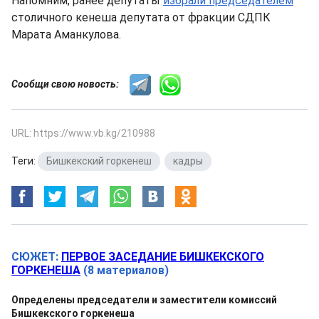
Напомним, ранее депутаты
избрали председателем
столичного кенеша депутата от фракции СДПК
Марата Аманкулова.
Сообщи свою новость:
URL: https://www.vb.kg/210988
Теги:
Бишкекский горкенеш
,
кадры
СЮЖЕТ:
ПЕРВОЕ ЗАСЕДАНИЕ БИШКЕКСКОГО
ГОРКЕНЕША
(8 материалов)
Определены председатели и заместители комиссий
Бишкекского горкенеша