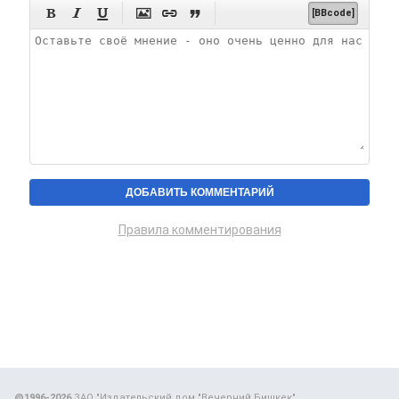






[BBcode]
Правила комментирования
@1996-2026
ЗАО "Издательский дом "Вечерний Бишкек"