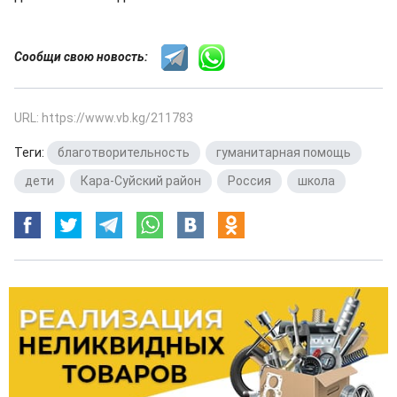
Сообщи свою новость:
URL: https://www.vb.kg/211783
Теги:
благотворительность
,
гуманитарная помощь
,
дети
,
Кара-Суйский район
,
Россия
,
школа