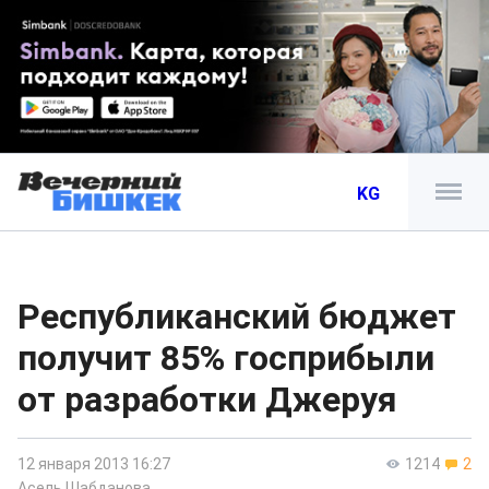
KG
Республиканский бюджет
получит 85% госприбыли
от разработки Джеруя
12 января 2013 16:27
1214
2
Асель Шабданова