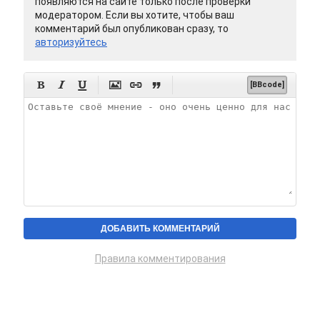
появляются на сайте только после проверки
модератором. Если вы хотите, чтобы ваш
комментарий был опубликован сразу, то
авторизуйтесь






[BBcode]
Правила комментирования