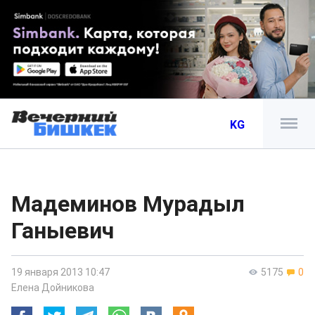
KG
Мадеминов Мурадыл
Ганыевич
19 января 2013 10:47
5175
0
Елена Дойникова