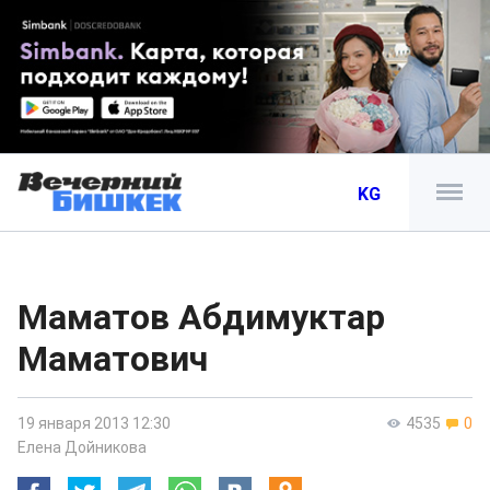
KG
Маматов Абдимуктар
Маматович
19 января 2013 12:30
4535
0
Елена Дойникова