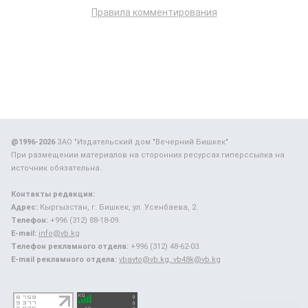
Правила комментирования
@1996-2026
ЗАО "Издательский дом "Вечерний Бишкек"
При размещении материалов на сторонних ресурсах гиперссылка на
источник обязательна.
Контакты редакции:
Адрес:
Кыргызстан, г. Бишкек, ул. Усенбаева, 2.
Телефон:
+996 (312) 88-18-09.
E-mail:
info@vb.kg
Телефон рекламного отдела:
+996 (312) 48-62-03.
E-mail рекламного отдела:
vbavto@vb.kg, vb48k@vb.kg