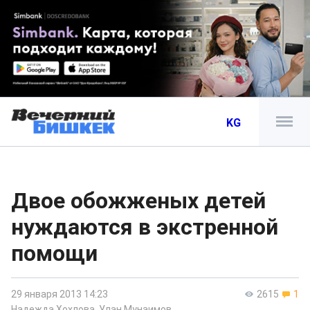
KG
Двое обожженых детей
нуждаются в экстренной
помощи
29 января 2013 14:23
2615
1
Надежда Хохлова
,
Улан Мунаимов