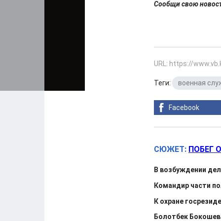
Сообщи свою ново
URL: https://www.vb
Теги:
военная слу
Facebook
СЮЖЕТ:
ПОБЕГ 
В возбуждении дел
Командир части по
К охране госрезид
Болотбек Бокошев: