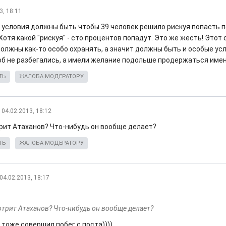
3, 18:11
а условия должны быть чтобы 39 человек решило рискуя попасть 
отя какой "рискуя" - сто процентов попадут. Это же жесть! Этот 
олжны как-то особо охранять, а значит должны быть и особые усл
тоб не разбегались, а имели желание подольше продержаться имен
ТЬ
ЖАЛОБА МОДЕРАТОРУ
04.02.2013, 18:12
рит Атаханов? Что-нибудь он вообще делает?
ТЬ
ЖАЛОБА МОДЕРАТОРУ
04.02.2013, 18:17
отрит Атаханов? Что-нибудь он вообще делает?
н тоже совершил побег с поста))))