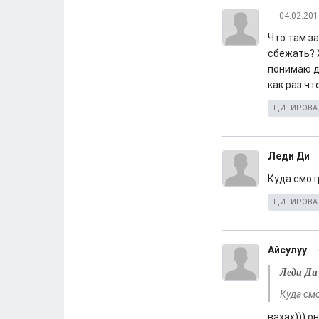
04.02.201
Что там з
сбежать? Х
понимаю д
как раз ч
ЦИТИРОВА
Леди Ди
Куда смот
ЦИТИРОВА
Айсулуу
Леди Ди
Куда см
вахах))) о