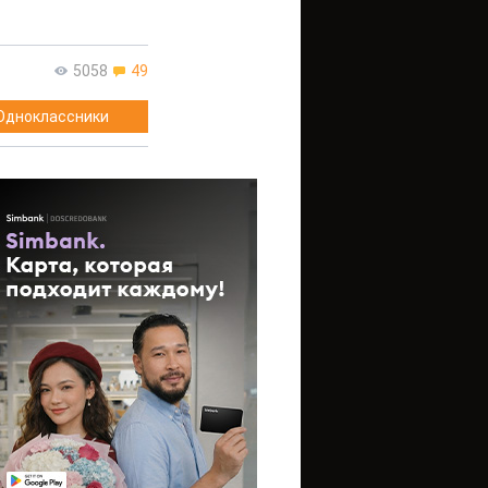
5058
49
Одноклассники