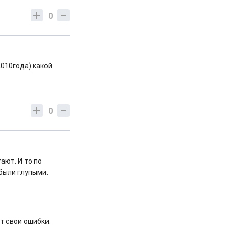
0
010года) какой
0
ают. И то по
 были глупыми.
т свои ошибки.