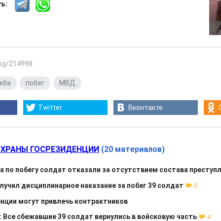
сть:
.kg/214998
жба
,
побег
,
МВД
Twitter
Вконтакте
ОХРАНЫ ГОСРЕЗИДЕНЦИИ
(20 материалов)
а по побегу солдат отказали за отсутствием состава преступ
лучил дисциплинарное наказание за побег 39 солдат
5
енции могут привлечь контрактников
 Все сбежавшие 39 солдат вернулись в войсковую часть
4