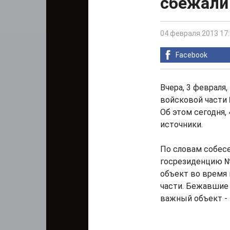
сбежали
04 февраля 2013 17
Facebook
Вчера, 3 февраля
войсковой части
Об этом сегодня,
источники.
По словам собесе
госрезиденцию №
объект во время 
части. Бежавшие
важный объект -