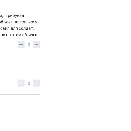
под трибунал
объект насколько я
овия для солдат.
но на этом объекте.
0
0