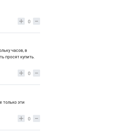
0
ольку часов, в
ть просят купить.
0
е только эти
0