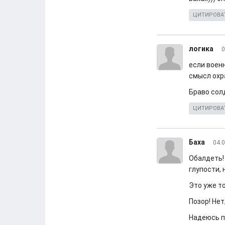
ЦИТИРОВА
логика
0
если воен
смысл охра
Браво сол
ЦИТИРОВА
Баха
04.0
Обалдеть! 
глупости, 
Это уже т
Позор! Нет
Надеюсь п