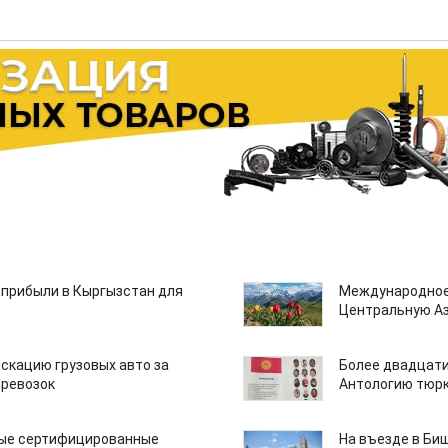
 прибыли в Кыргызстан для
Международное
Центральную А
скацию грузовых авто за
Более двадцати
еревозок
Антологию тюрк
вые сертифицированные
На въезде в Би