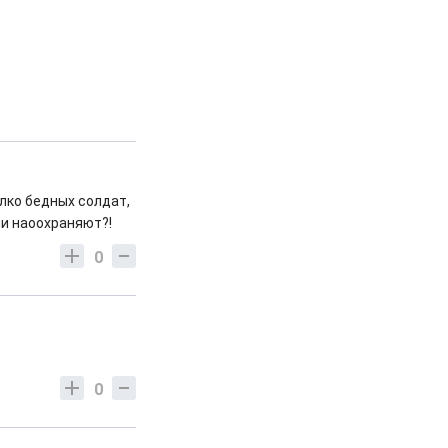
лко бедных солдат,
ии наоохраняют?!
0
0