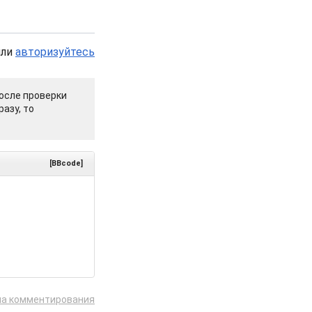
или
авторизуйтесь
осле проверки
азу, то
[BBcode]
ла комментирования