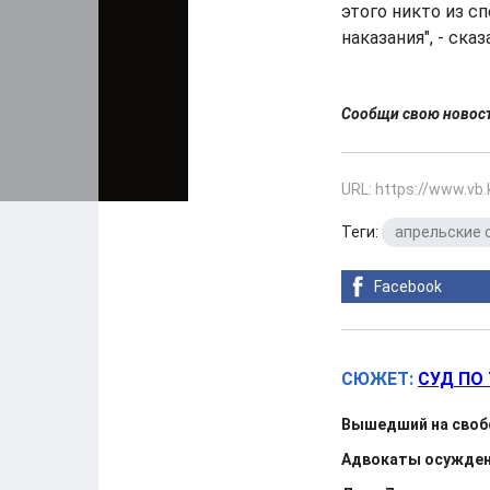
этого никто из с
наказания", - ска
Сообщи свою ново
URL: https://www.vb
Теги:
апрельские 
Facebook
СЮЖЕТ:
СУД ПО 
Вышедший на свобо
Адвокаты осужденн