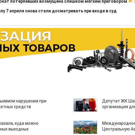
вокат потерпевших возмущена слишком мягким приговором
лу 7 апреля снова стали досматривать при входе в суд
ыявили нарушения при
Депутат ЖК Шаб
етных средств
организация дл
казала, куда можно
Международное
нных выходных
Центральную А