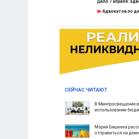
Дело 7 апреля: ад
Адвокатов по де
СЕЙЧАС ЧИТАЮТ
В Минпросвещения в
использовании бюдж
Мэрия Бишкека расс
отправиться на дли