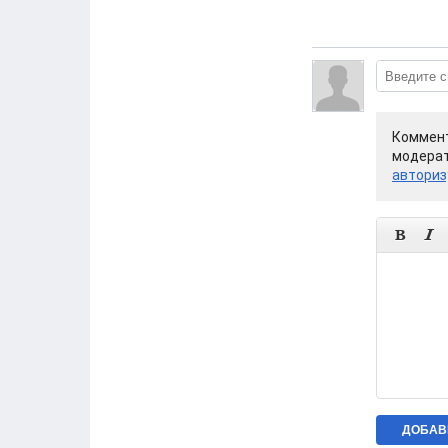
Коммент
модерат
авториз

