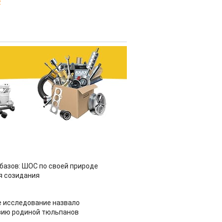
2
азов: ШОС по своей природе
я созидания
 исследование назвало
зию родиной тюльпанов