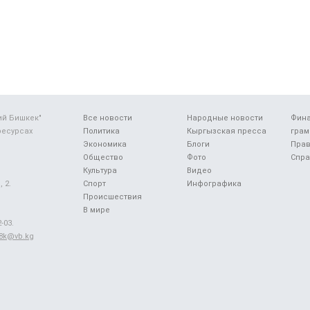
ий Бишкек"
Все новости
Народные новости
Фин
ресурсах
Политика
Кыргызская пресса
грам
Экономика
Блоги
Прав
Общество
Фото
Спра
Культура
Видео
 2.
Спорт
Инфографика
Происшествия
В мире
-03.
48k@vb.kg