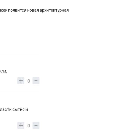
шкек появится новая архитектурная
или.
0
власти,сытно и
0