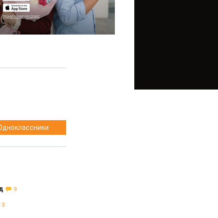
Одноклассники
д
9
3