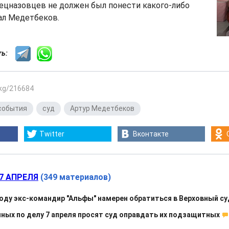
пецназовцев не должен был понести какого-либо
зал Медетбеков.
сть:
.kg/216684
события
,
суд
,
Артур Медетбеков
Twitter
Вконтакте
7 АПРЕЛЯ
(349 материалов)
ду экс-командир "Альфы" намерен обратиться в Верховный су
ых по делу 7 апреля просят суд оправдать их подзащитных