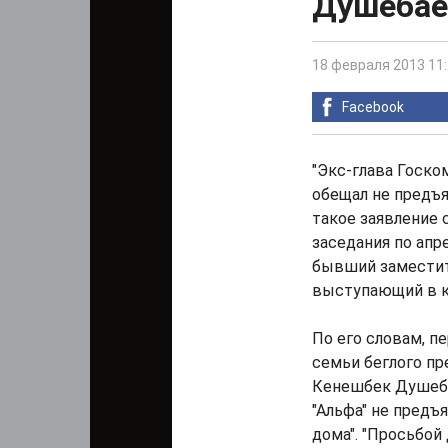
Душебае
18 февраля 2013 11
Facebook
"Экс-глава Госк
обещал не предъя
такое заявление 
заседания по апр
бывший заместит
выступающий в к
По его словам, п
семьи беглого пр
Кенешбек Душеба
"Альфа" не предъ
дома". "Просьбо