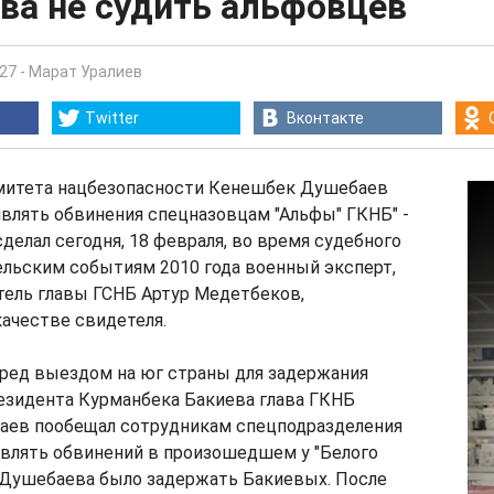
ва не судить альфовцев
:27
-
Марат Уралиев
Twitter
Вконтакте
омитета нацбезопасности Кенешбек Душебаев
влять обвинения спецназовцам "Альфы" ГКНБ" -
сделал сегодня, 18 февраля, во время судебного
ельским событиям 2010 года военный эксперт,
ель главы ГСНБ Артур Медетбеков,
ачестве свидетеля.
еред выездом на юг страны для задержания
езидента Курманбека Бакиева глава ГКНБ
ев пообещал сотрудникам спецподразделения
являть обвинений в произошедшем у "Белого
й Душебаева было задержать Бакиевых. После