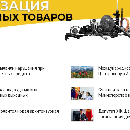
ыявили нарушения при
Международное
етных средств
Центральную А
казала, куда можно
Счетная палата
нных выходных
Министерстве н
появится новая архитектурная
Депутат ЖК Шаб
организация дл