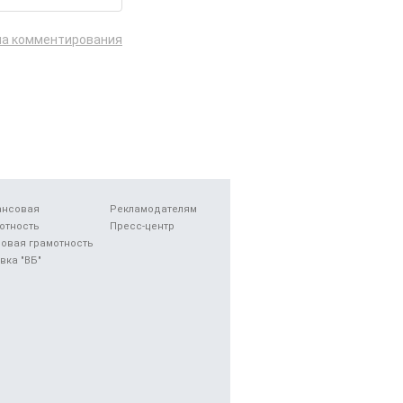
ла комментирования
ансовая
Рекламодателям
отность
Пресс-центр
овая грамотность
вка "ВБ"