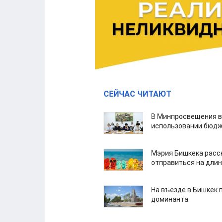
СЕЙЧАС ЧИТАЮТ
В Минпросвещения в
использовании бюдж
Мэрия Бишкека расс
отправиться на дли
На въезде в Бишкек 
доминанта