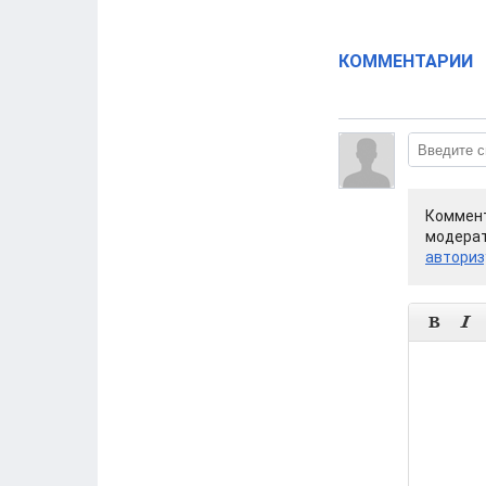
КОММЕНТАРИИ
Коммент
модерат
авториз

