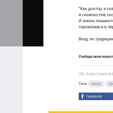
"Как доктор, я с
и сложностей, по
И жизнь покажетс
горожанам и в пе
Вход, по традиции
Сообщи свою ново
URL: https://www.vb
Теги:
театр
,
Эр
Facebook