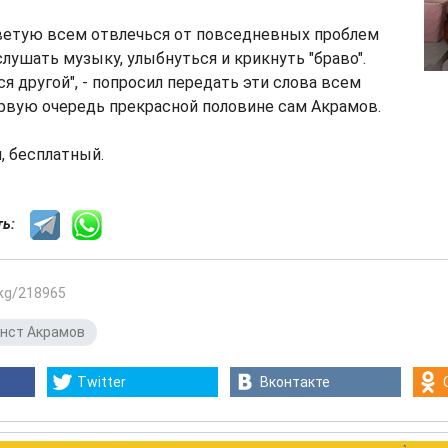
оветую всем отвлечься от повседневных проблем
слушать музыку, улыбнуться и крикнуть "браво".
я другой", - попросил передать эти слова всем
рвую очередь прекрасной половине сам Акрамов.
, бесплатный.
сть:
.kg/218965
нст Акрамов
Twitter
Вконтакте