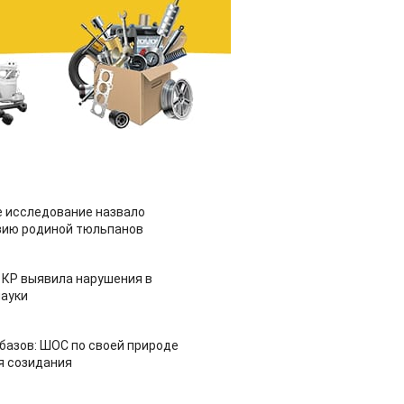
 исследование назвало
зию родиной тюльпанов
 КР выявила нарушения в
ауки
азов: ШОС по своей природе
я созидания