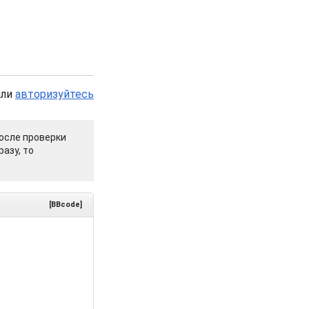
или
авторизуйтесь
осле проверки
азу, то
[BBcode]