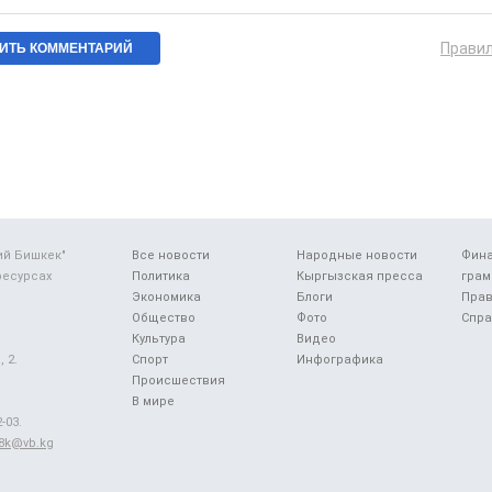
Прави
ий Бишкек"
Все новости
Народные новости
Фин
ресурсах
Политика
Кыргызская пресса
грам
Экономика
Блоги
Прав
Общество
Фото
Спра
Культура
Видео
 2.
Спорт
Инфографика
Происшествия
В мире
-03.
48k@vb.kg