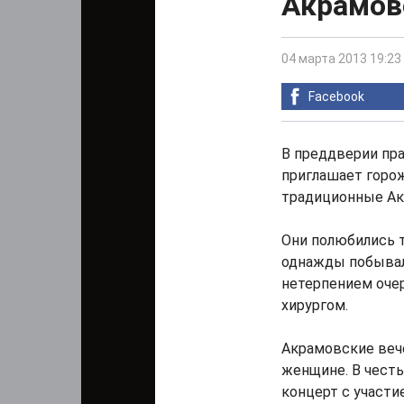
Акрамов
04 марта 2013 19:23
Facebook
В преддверии пр
приглашает горож
традиционные Ак
Они полюбились т
однажды побывал
нетерпением оче
хирургом.
Акрамовские веч
женщине. В чест
концерт с участи