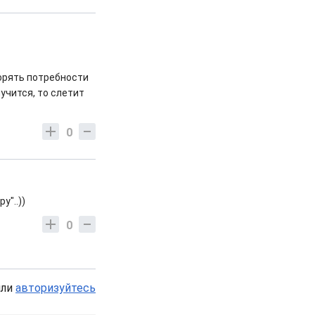
орять потребности
лучится, то слетит
0
у"..))
0
или
авторизуйтесь