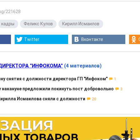
.kg/221628
кадры
,
Феликс Кулов
,
Кирилл Исмаилов
Twitter
Вконтакте
ДИРЕКТОРА "ИНФОКОМА"
(4 материалов)
ину снятия с должности директора ГП "Инфоком"
1
 накануне предложили покинуть пост добровольно
3
Кирилла Исмаилова сняли с должности
20