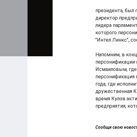
президента, был
директор предпри
лидера парламент
которого персон
"Интел Линкс", с
Напомним, в кон
персонификации 
Исмаиловым, где 
персонификация 
года, где исполн
дружественная Ку
время Кулов акти
предприятия, ко
Сообщи свою ново