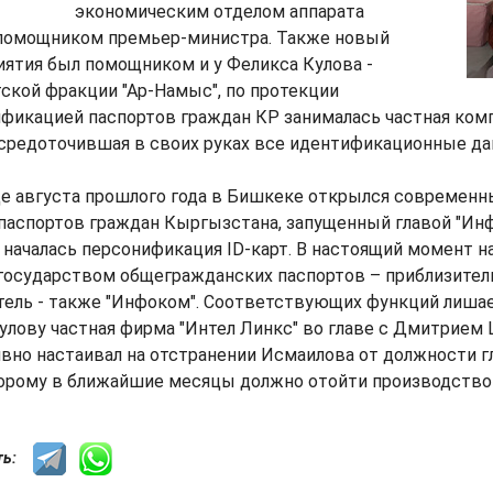
экономическим отделом аппарата
 помощником премьер-министра. Также новый
ятия был помощником и у Феликса Кулова -
ской фракции "Ар-Намыс", по протекции
ификацией паспортов граждан КР занималась частная ком
осредоточившая в своих руках все идентификационные да
це августа прошлого года в Бишкеке открылся современ
паспортов граждан Кыргызстана, запущенный главой "Ин
началась персонификация ID-карт. В настоящий момент н
государством общегражданских паспортов – приблизитель
итель - также "Инфоком". Соответствующих функций лишае
лову частная фирма "Интел Линкс" во главе с Дмитрием 
вно настаивал на отстранении Исмаилова от должности 
торому в ближайшие месяцы должно отойти производство 
сть: