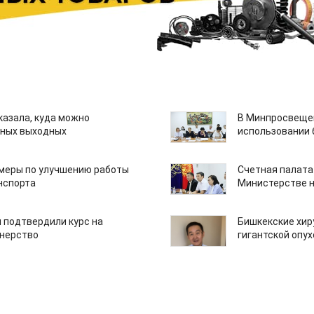
казала, куда можно
В Минпросвещен
нных выходных
использовании
 меры по улучшению работы
Счетная палата
нспорта
Министерстве н
 подтвердили курс на
Бишкекские хир
тнерство
гигантской опу