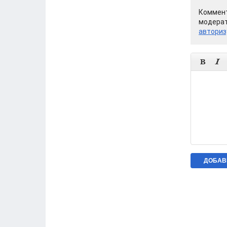
Коммент
модерат
авториз

