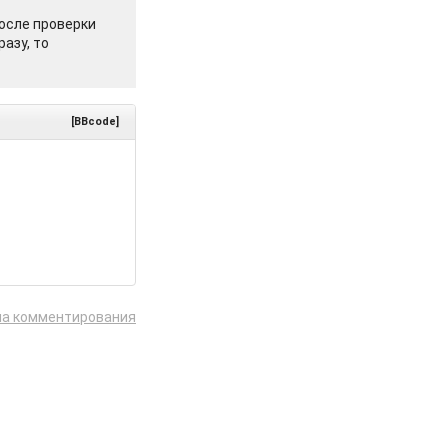
осле проверки
азу, то
[BBcode]
ла комментирования