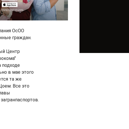
пания ОсОО
нные граждан.
ный Центр
фокома"
а подходе
но в мае этого
тся та же
Цоем. Все это
главы
загранпаспортов.