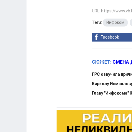
URL: https://www.vb
Теги:
Инфоком
,
Facebook
СЮЖЕТ:
СМЕНА 
ГРС озвучила прич
Кириллу Исмаилову
Главу "Инфокома" 