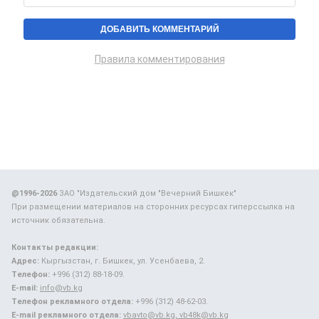
Правила комментирования
@1996-2026
ЗАО "Издательский дом "Вечерний Бишкек"
При размещении материалов на сторонних ресурсах гиперссылка на
источник обязательна.
Контакты редакции:
Адрес:
Кыргызстан, г. Бишкек, ул. Усенбаева, 2.
Телефон:
+996 (312) 88-18-09.
E-mail:
info@vb.kg
Телефон рекламного отдела:
+996 (312) 48-62-03.
E-mail рекламного отдела:
vbavto@vb.kg, vb48k@vb.kg