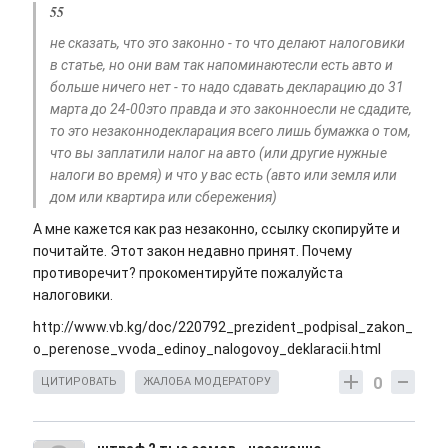
55
не сказать, что это законно - то что делают налоговики
в статье, но они вам так напоминаютесли есть авто и
больше ничего нет - то надо сдавать декларацию до 31
марта до 24-00это правда и это законноесли не сдадите,
то это незаконнодекларация всего лишь бумажка о том,
что вы заплатили налог на авто (или другие нужные
налоги во время) и что у вас есть (авто или земля или
дом или квартира или сбережения)
А мне кажется как раз незаконно, ссылку скопируйте и
почитайте. Этот закон недавно принят. Почему
противоречит? прокоментируйте пожалуйста
налоговики.
http://www.vb.kg/doc/220792_prezident_podpisal_zakon_
o_perenose_vvoda_edinoy_nalogovoy_deklaracii.html
0
ЦИТИРОВАТЬ
ЖАЛОБА МОДЕРАТОРУ