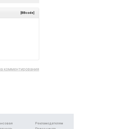
[BBcode]
ла комментирования
ансовая
Рекламодателям
отность
Пресс-центр