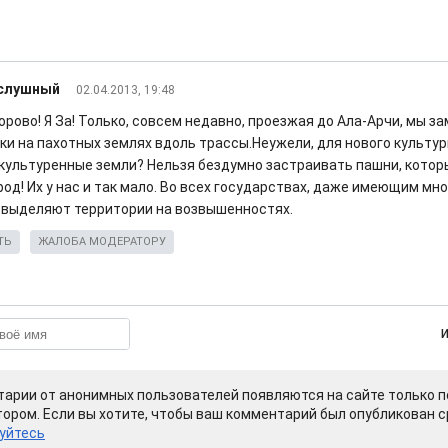
слушный
02.04.2013, 19:48
орово! Я За! Только, совсем недавно, проезжая до Ала-Арчи, мы 
ки на пахотных землях вдоль трассы.Неужели, для нового культу
культуренные земли? Нельзя бездумно застраивать пашни, кото
од! Их у нас и так мало. Во всех государствах, даже имеющим мно
 выделяют территории на возвышенностях.
ТЬ
ЖАЛОБА МОДЕРАТОРУ
арии от анонимных пользователей появляются на сайте только п
ором. Если вы хотите, чтобы ваш комментарий был опубликован ср
уйтесь