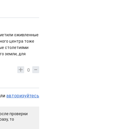
заметили оживленные
рного центра тоже
рые столетиями
го земли, для
0
или
авторизуйтесь
осле проверки
азу, то