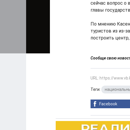
сейчас вопрос о
главы государства
По мнению Касен
туристов из из-з
построить центр, 
Сообщи свою ново
URL: https://www.vb
Теги:
национальны
Facebook