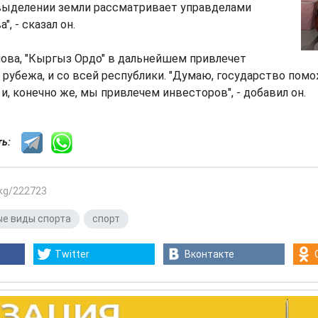
 выделении земли рассматривает управделами
", - сказал он.
ова, "Кыргыз Ордо" в дальнейшем привлечет
а рубежа, и со всей республики. "Думаю, государство пом
и, конечно же, мы привлечем инвесторов", - добавил он.
сть:
.kg/222723
е виды спорта
,
спорт
Twitter
Вконтакте