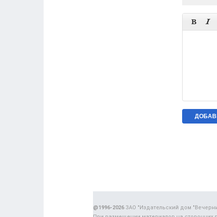


@1996-2026
ЗАО "Издательский дом "Вечерн
При размещении материалов на сторонних 