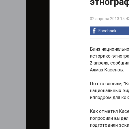
этногра
02 апреля 2013 15:4
Facebook
Близ национально
историко-этногра
2 апреля, сообщи
Алмаз Касенов.
По его словам, "
национальных вид
ипподром для кок
Как отметил Касе
попросили выдели
подготовили эски