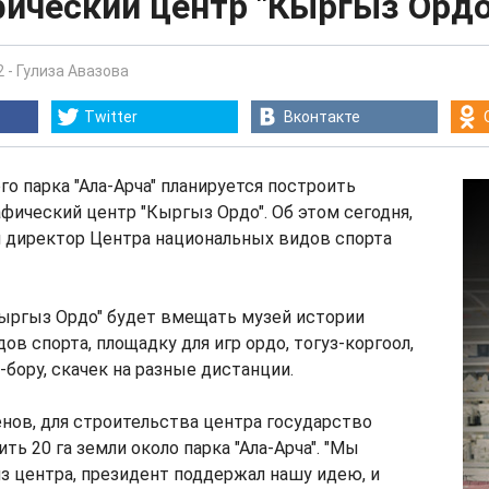
фический центр "Кыргыз Ордо
2
-
Гулиза Авазова
Twitter
Вконтакте
го парка "Ала-Арча" планируется построить
фический центр "Кыргыз Ордо". Об этом сегодня,
л директор Центра национальных видов спорта
Кыргыз Ордо" будет вмещать музей истории
ов спорта, площадку для игр ордо, тогуз-коргоол,
-бору, скачек на разные дистанции.
нов, для строительства центра государство
ть 20 га земли около парка "Ала-Арча". "Мы
з центра, президент поддержал нашу идею, и