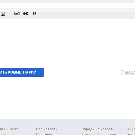




Прави
ий Бишкек"
Все новости
Народные новости
Фин
ресурсах
Политика
Кыргызская пресса
грам