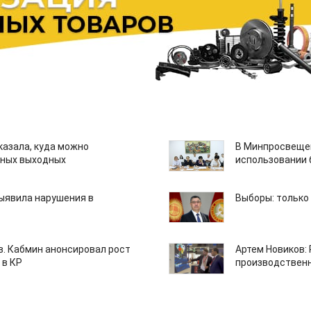
казала, куда можно
В Минпросвещен
нных выходных
использовании
ыявила нарушения в
Выборы: только
ов. Кабмин анонсировал рост
Артем Новиков:
 в КР
производствен