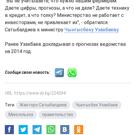
"Вы не учитываете, что нужно нашим фермерам.
Даете цифры, прогнозы, а что на деле? Даете технику
в кредит, а что толку? Министерство не работает с
инвесторами, не привлекает их", - обратился
Сатыбалдиев к министру
Чынгысбеку Узакбаеву
.
Ранее Узакбаев докладывал о прогнозах ведомства
на 2014 год.
Сообщи свою новость:
URL: https://www.vb.kg/224394
Теги:
Жанторо Сатыбалдиев
,
Чынгысбек Узакбаев
,
Минсельхоз
,
правительство