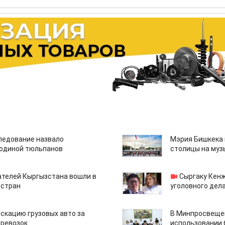
едование назвало
Мэрия Бишкека 
одиной тюльпанов
столицы на муз
ателей Кыргызстана вошли в
Сыргаку Кен
 стран
уголовного дела
скацию грузовых авто за
В Минпросвещен
еревозок
использовании