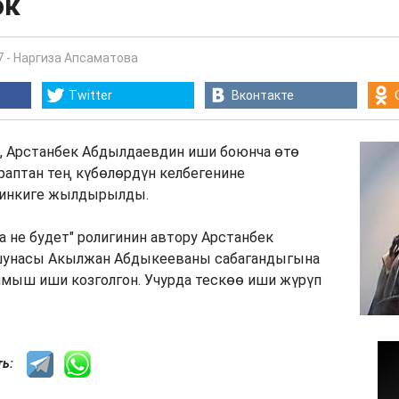
ок
7
-
Наргиза Апсаматова
Twitter
Вконтакте
е, Арстанбек Абдылдаевдин иши боюнча өтө
араптан тең күбөлөрдүн келбегенине
йинкиге жылдырылды.
ма не будет" ролигинин автору Арстанбек
шунасы Акылжан Абдыкееваны сабагандыгына
мыш иши козголгон. Учурда тескөө иши жүрүп
сть: