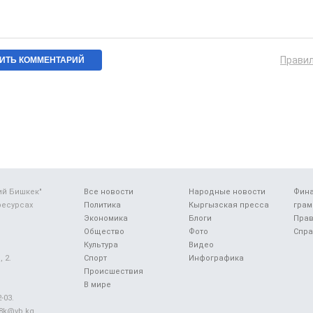
Прави
ий Бишкек"
Все новости
Народные новости
Фин
ресурсах
Политика
Кыргызская пресса
грам
Экономика
Блоги
Прав
Общество
Фото
Спра
Культура
Видео
 2.
Спорт
Инфографика
Происшествия
В мире
-03.
48k@vb.kg