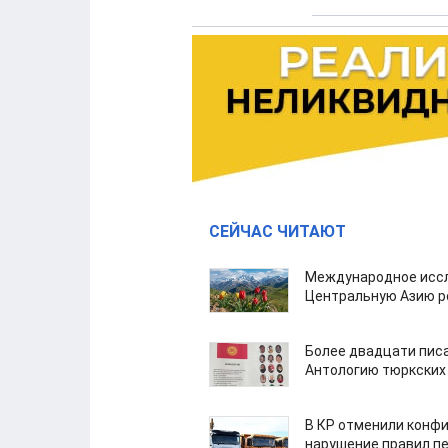
СЕЙЧАС ЧИТАЮТ
Международное иссл
Центральную Азию р
Более двадцати пис
Антологию тюркских
В КР отменили конфи
нарушение правил п