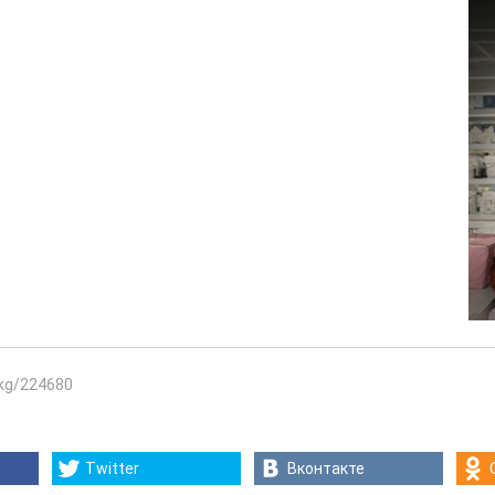
.kg/224680
Twitter
Вконтакте