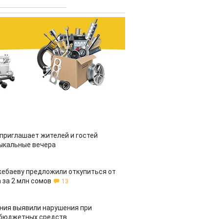
приглашает жителей и гостей
ыкальные вечера
жебаеву предложили откупиться от
 за 2 млн сомов
13
ия выявили нарушения при
 бюджетных средств