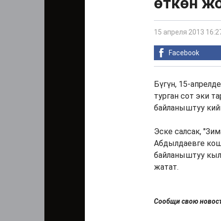
өткөн ж
15 апреля 2013 16:2
Facebook
Бүгүн, 15-апрелд
турган сот эки т
байланыштуу ки
Эске салсак, "Зи
Абдылдаевге ко
байланыштуу кыл
жатат.
Сообщи свою ново