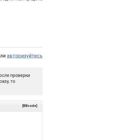
или
авторизуйтесь
осле проверки
азу, то
[BBcode]