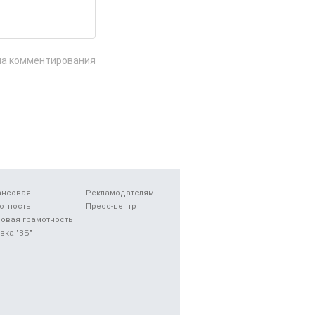
ла комментирования
ансовая
Рекламодателям
отность
Пресс-центр
овая грамотность
вка "ВБ"