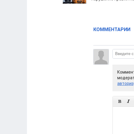
КОММЕНТАРИИ
Коммент
модерат
авториз

