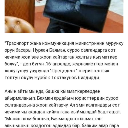
"Траснпорт жана коммуникация министринин мурунку
орун басары Нурлан Баяман, суроо салгандарга сот
чечими жок эле жооп кайтарган жалгыз кызматкер
болчу", - деп бүгүн, 16-апрелде, журналисттер менен
жолугушуу учурунда "Прецедент" шериктештик
топтун өкүлү Нурбек Токтакунов билдирди.
Анын айтымында, башка кызматкерлерден
айырмаланып, Баяман ардайым юристтердин суроо
салгандарына жооп кайтарчу. Ал эми калгандары сот
чечими чыккандан кийин гана кыймылдай башташат.
"Менин оюм боюнча, Баямандын кызматтан
алынышын көздөгөн адамдар бар, балким алар пара