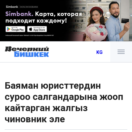
KG
Баяман юристтердин
суроо салгандарына жооп
кайтарган жалгыз
чиновник эле