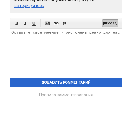
комментарий был опубликован сразу, то
авторизуйтесь






[BBcode]
Правила комментирования