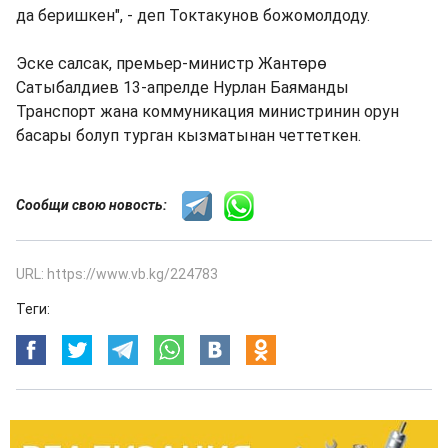
да беришкен", - деп Токтакунов божомолдоду.
Эске салсак, премьер-министр Жантөрө
Сатыбалдиев 13-апрелде Нурлан Баяманды
Транспорт жана коммуникация министринин орун
басары болуп турган кызматынан четтеткен.
Сообщи свою новость:
URL: https://www.vb.kg/224783
Теги: