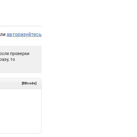
или
авторизуйтесь
осле проверки
азу, то
[BBcode]