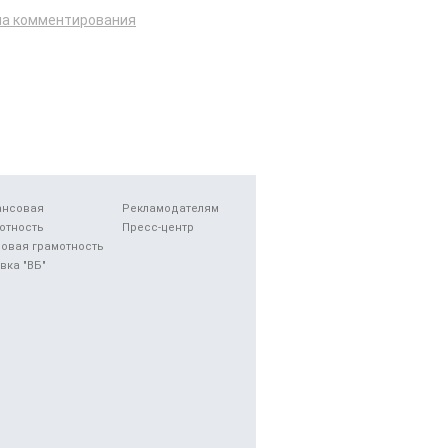
ла комментирования
ансовая
Рекламодателям
отность
Пресс-центр
овая грамотность
вка "ВБ"