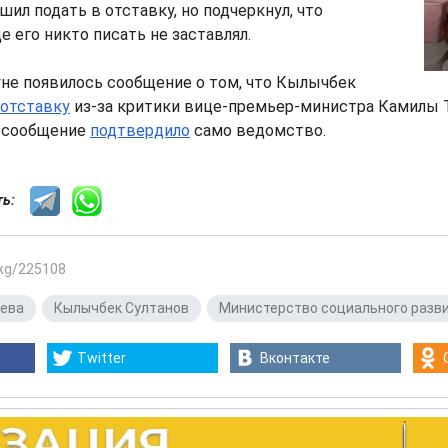
шил подать в отставку, но подчеркнул, что
е его никто писать не заставлял.
не появилось сообщение о том, что Кылычбек
отставку
из-за критики вице-премьер-министра Камилы Т
о сообщение
подтвердило
само ведомство.
сть:
.kg/225108
иева
,
Кылычбек Султанов
,
Министерство социального разв
Twitter
Вконтакте