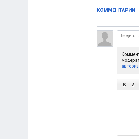
КОММЕНТАРИИ
Коммент
модерат
авториз

