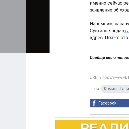
именно сейчас ре
заявление об уход
Напомним, накану
Султанов подал
в 
адрес. Позже эт
Сообщи свою ново
URL: https://www.vb
Теги:
Камила Тал
Facebook