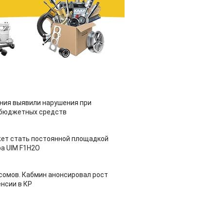
ия выявили нарушения при
 бюджетных средств
ет стать постоянной площадкой
а UIM F1H2O
 сомов. Кабмин анонсировал рост
нсии в КР