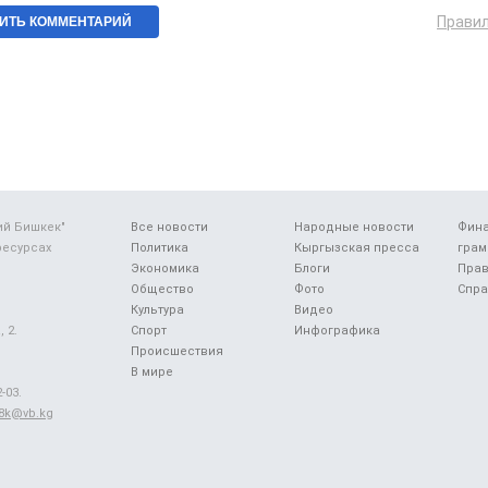
Прави
ий Бишкек"
Все новости
Народные новости
Фин
ресурсах
Политика
Кыргызская пресса
грам
Экономика
Блоги
Прав
Общество
Фото
Спра
Культура
Видео
 2.
Спорт
Инфографика
Происшествия
В мире
-03.
48k@vb.kg