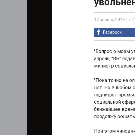
увольнен
17 апреля 2013 17:2
Facebook
"Вопрос о моем ув
апреля, "ВБ" под
министр социаль
"Пока точно не о
нет. Но в любом 
подпишет премьер
социальной сфере
ближайшее время.
продолжу решать 
При этом чиновни