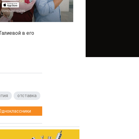
алиевой в его
ития
,
отставка
Одноклассники