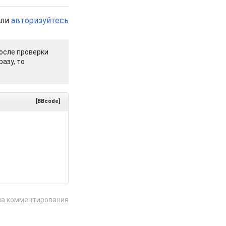
или
авторизуйтесь
осле проверки
азу, то
[BBcode]
ла комментирования