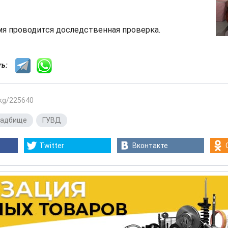
мя проводится доследственная проверка.
сть:
.kg/225640
ладбище
,
ГУВД
Twitter
Вконтакте