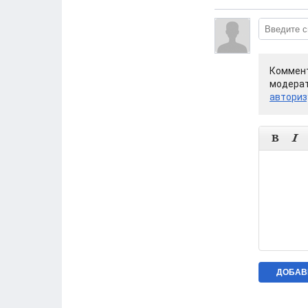
Коммент
модерат
авториз

