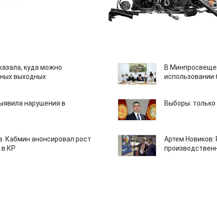
казала, куда можно
В Минпросвещен
нных выходных
использовании
ыявила нарушения в
Выборы: только
ов. Кабмин анонсировал рост
Артем Новиков:
 в КР
производствен