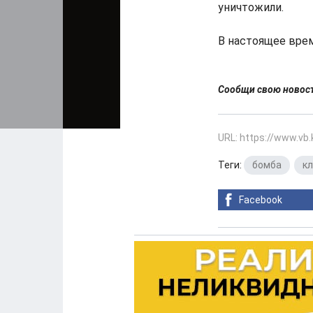
уничтожили.
В настоящее вре
Сообщи свою ново
URL: https://www.vb
Теги:
бомба
,
к
Facebook