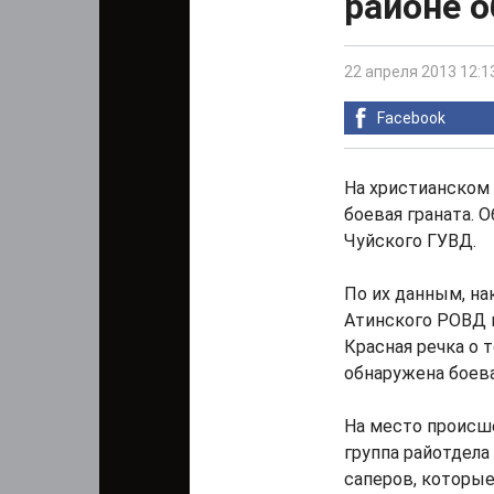
районе о
22 апреля 2013 12:1
Facebook
На христианском
боевая граната. 
Чуйского ГУВД.
По их данным, на
Атинского РОВД 
Красная речка о 
обнаружена боева
На место происш
группа райотдела
саперов, которые