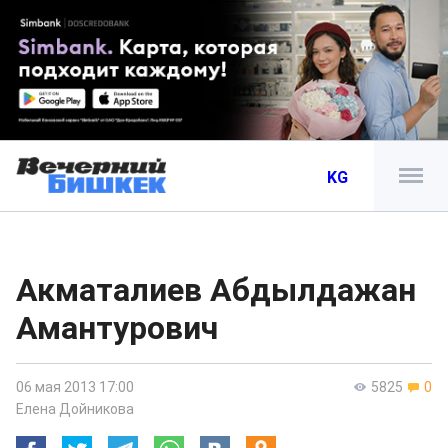
KG
Акматалиев Абдылдажан
Амантурович
06 мая 2013 17:00
5825
0
Елена Дойникова