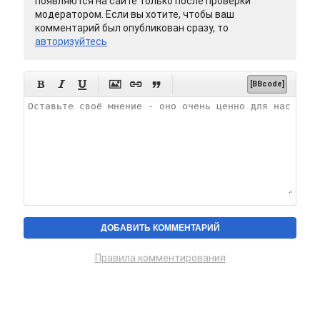
появляются на сайте только после проверки
модератором. Если вы хотите, чтобы ваш
комментарий был опубликован сразу, то
авторизуйтесь






[BBcode]
Правила комментирования