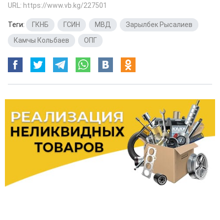
URL: https://www.vb.kg/227501
Теги:
ГКНБ
,
ГСИН
,
МВД
,
Зарылбек Рысалиев
,
Камчы Кольбаев
,
ОПГ