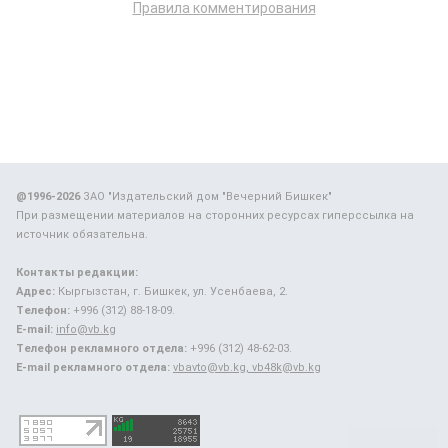
Правила комментирования
@1996-2026
ЗАО "Издательский дом "Вечерний Бишкек"
При размещении материалов на сторонних ресурсах гиперссылка на
источник обязательна.
Контакты редакции:
Адрес:
Кыргызстан, г. Бишкек, ул. Усенбаева, 2.
Телефон:
+996 (312) 88-18-09.
E-mail:
info@vb.kg
Телефон рекламного отдела:
+996 (312) 48-62-03.
E-mail рекламного отдела:
vbavto@vb.kg, vb48k@vb.kg