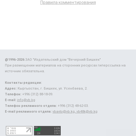
Правила комментирования
@1996-2026
ЗАО "Издательский дом "Вечерний Бишкек"
При размещении материалов на сторонних ресурсах гиперссылка на
источник обязательна.
Контакты редакции:
Адрес:
Кыргызстан, г. Бишкек, ул. Усенбаева, 2.
Телефон:
+996 (312) 88-18-09.
E-mail:
info@vb.kg
Телефон рекламного отдела:
+996 (312) 48-62-03.
E-mail рекламного отдела:
vbavto@vb.kg, vb48k@vb.kg