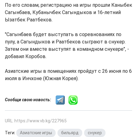
По его словам, регистрацию на игры прошли Каныбек
Сагынбаев, Кубанычбек Сагындыков и 16-летний
Ызатбек Раатбеков.
"Сагынбаев будет выступать в соревнованиях по
пулу, а Сагындыков и Раатбеков сыграют в снукер.
Затем они вместе выступят в командном снукере", -
добавил Коробов.
Азиатские игры в помещениях пройдут с 26 июня по 6
июля в Инчхоне (Южная Корея).
Сообщи свою новость:
URL: https://www.vb.kg/227965
Теги:
Азиатские игры
,
бильярд
,
снукер