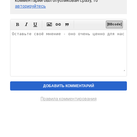
комментарий был опубликован сразу, то
авторизуйтесь






[BBcode]
Правила комментирования