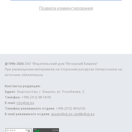
Правила комментирования
@1996-2026
ЗАО "Издательский дом "Вечерний Бишкек"
При размещении материалов на сторонних ресурсах гиперссылка на
источник обязательна.
Контакты редакции:
Адрес:
Кыргызстан, г. Бишкек, ул. Усенбаева, 2.
Телефон:
+996 (312) 88-18-09.
E-mail:
info@vb.kg
Телефон рекламного отдела:
+996 (312) 48-62-03.
E-mail рекламного отдела:
vbavto@vb.kg, vb48k@vb.kg