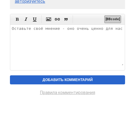
авторизуйтесь






[BBcode]
Правила комментирования