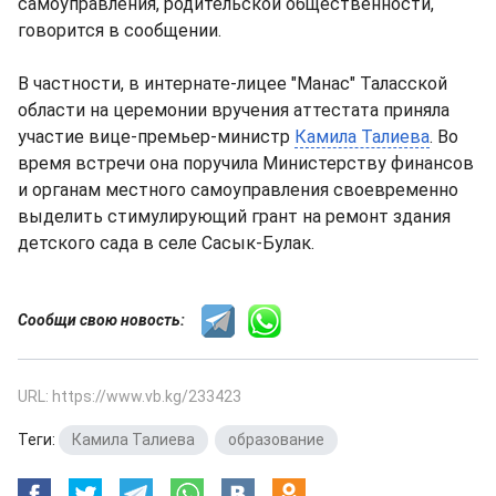
самоуправления, родительской общественности,
говорится в сообщении.
В частности, в интернате-лицее "Манас" Таласской
области на церемонии вручения аттестата приняла
участие вице-премьер-министр
Камила Талиева
. Во
время встречи она поручила Министерству финансов
и органам местного самоуправления своевременно
выделить стимулирующий грант на ремонт здания
детского сада в селе Сасык-Булак.
Сообщи свою новость:
URL: https://www.vb.kg/233423
Теги:
Камила Талиева
,
образование