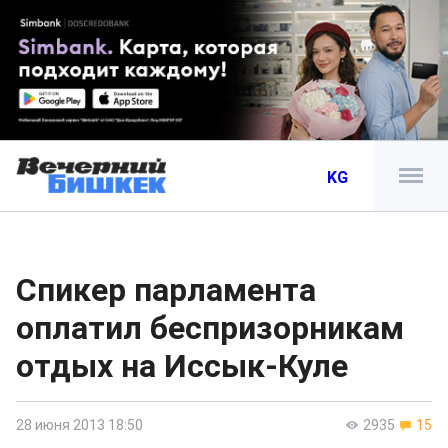
KG
Спикер парламента
оплатил беспризорникам
отдых на Иссык-Куле
28 июня 2013 18:50
2935
15