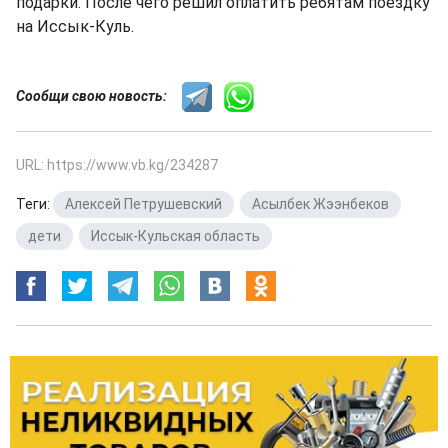
подарки. После чего решил оплатить ребятам поездку
на Иссык-Куль.
Сообщи свою новость:
URL: https://www.vb.kg/234287
Теги:
Алексей Петрушевский
,
Асылбек Жээнбеков
,
дети
,
Иссык-Кульская область