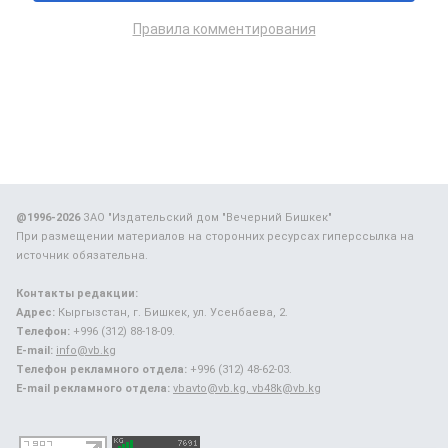
Правила комментирования
@1996-2026
ЗАО "Издательский дом "Вечерний Бишкек"
При размещении материалов на сторонних ресурсах гиперссылка на
источник обязательна.
Контакты редакции:
Адрес:
Кыргызстан, г. Бишкек, ул. Усенбаева, 2.
Телефон:
+996 (312) 88-18-09.
E-mail:
info@vb.kg
Телефон рекламного отдела:
+996 (312) 48-62-03.
E-mail рекламного отдела:
vbavto@vb.kg, vb48k@vb.kg