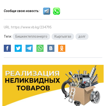
Сообщи свою новость:
URL: https://www.vb.kg/234795
Теги:
Бишкектеплоэнерго
,
Кыргызгаз
,
долг