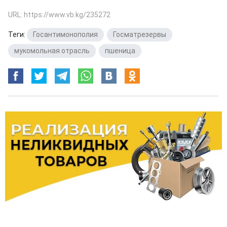
URL: https://www.vb.kg/235272
Теги:
Госантимонополия
,
Госматрезервы
,
мукомольная отрасль
,
пшеница