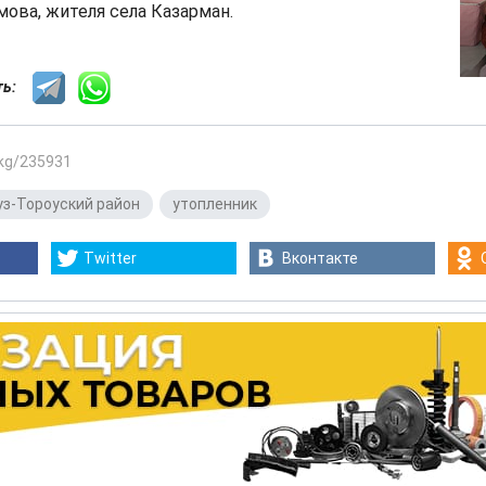
ова, жителя села Казарман.
сть:
.kg/235931
уз-Тороуский район
,
утопленник
Twitter
Вконтакте