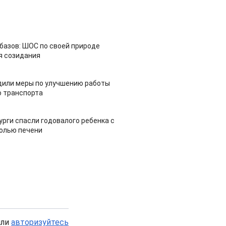
азов: ШОС по своей природе
я созидания
дили меры по улучшению работы
 транспорта
урги спасли годовалого ребенка с
холью печени
или
авторизуйтесь