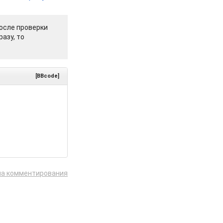
осле проверки
азу, то
[BBcode]
ла комментирования