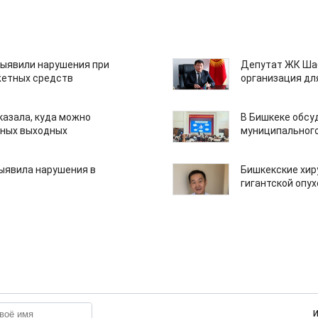
ыявили нарушения при
Депутат ЖК Шаб
етных средств
организация дл
казала, куда можно
В Бишкеке обсу
нных выходных
муниципального
ыявила нарушения в
Бишкекские хир
гигантской опу