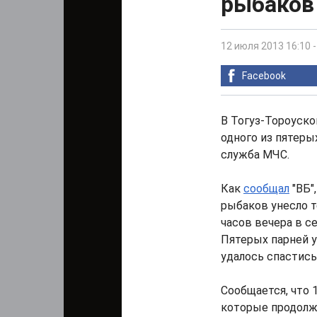
рыбаков
12 июля 2013 16:10
Facebook
В Тогуз-Тороуско
одного из пятеры
служба МЧС.
Как
сообщал
"ВБ"
рыбаков унесло 
часов вечера в с
Пятерых парней у
удалось спастись
Сообщается, что 
которые продолж