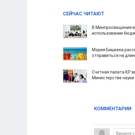
СЕЙЧАС ЧИТАЮТ
В Минпросвещения в
использовании бюдж
Мэрия Бишкека расс
отправиться на дли
Счетная палата КР в
Министерстве науки
КОММЕНТАРИИ