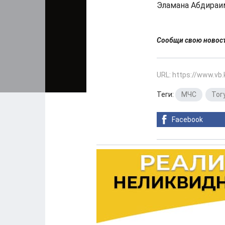
Эламана Абдираим
Сообщи свою ново
URL: https://www.vb
Теги:
МЧС
,
Тог
Facebook