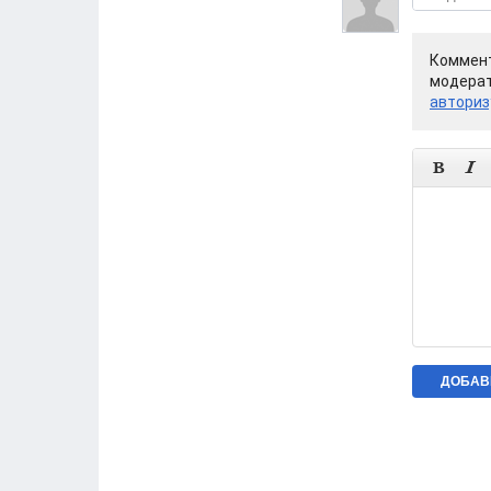
Коммент
модерат
авториз

