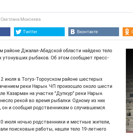
-
Светлана Моисеева
Twitter
Вконтакте
м районе Джалал-Абадской области найдено тело
х утонувших рыбаков. Об этом сообщает пресс-
, 2 июля в Тогуз-Тороуском районе шестерых
течением реки Нарын. ЧП произошло около шести
еле Казарман на участке "Дупкур" реки Нарын.
несло рекой во время рыбалки. Одному из них
, он и сообщил родственникам о случившемся.
10 июля ночью родственники и местные жители,
али поисковые работы, нашли тело 19-летнего