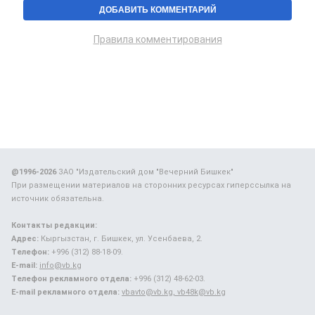
Правила комментирования
@1996-2026
ЗАО "Издательский дом "Вечерний Бишкек"
При размещении материалов на сторонних ресурсах гиперссылка на
источник обязательна.
Контакты редакции:
Адрес:
Кыргызстан, г. Бишкек, ул. Усенбаева, 2.
Телефон:
+996 (312) 88-18-09.
E-mail:
info@vb.kg
Телефон рекламного отдела:
+996 (312) 48-62-03.
E-mail рекламного отдела:
vbavto@vb.kg, vb48k@vb.kg