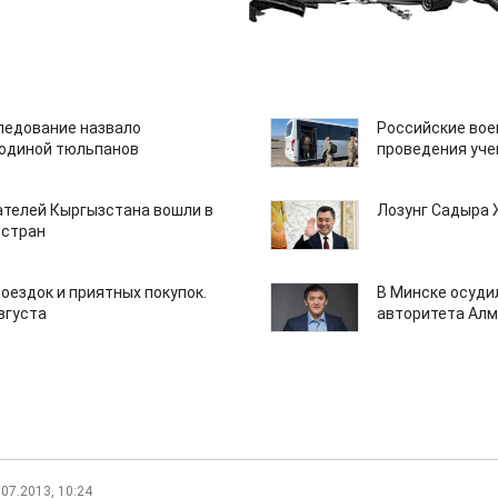
едование назвало
Российские вое
одиной тюльпанов
проведения уче
ателей Кыргызстана вошли в
Лозунг Садыра
 стран
поездок и приятных покупок.
В Минске осуди
августа
авторитета Алм
.07.2013, 10:24