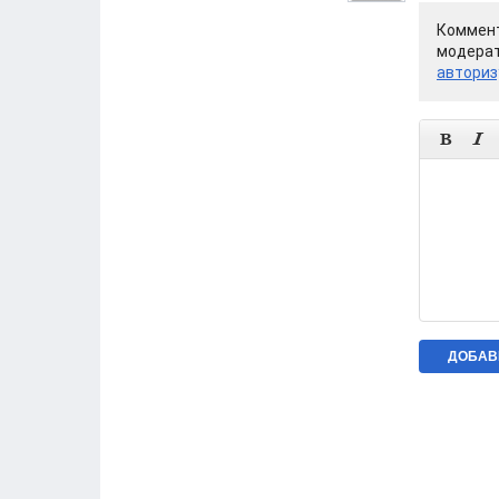
Коммент
модерат
авториз

