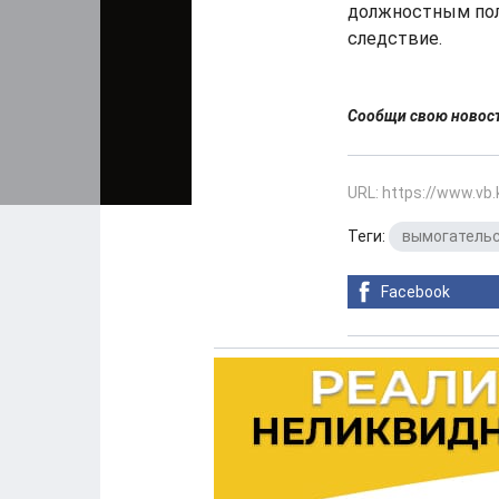
должностным пол
следствие.
Сообщи свою ново
URL: https://www.vb
Теги:
вымогатель
Facebook