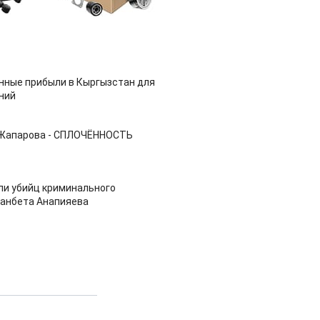
нные прибыли в Кыргызстан для
ний
 Жапарова - СПЛОЧЁННОСТЬ
ли убийц криминального
анбета Анапияева