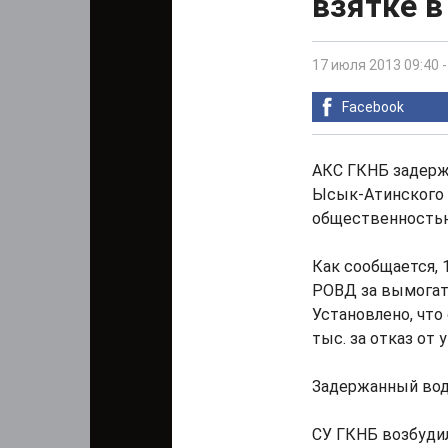
взятке в
17 июля 2013 09:40
Facebook
АКС ГКНБ задерж
Ысык-Атинского 
общественность
Как сообщается,
РОВД за вымогате
Установлено, что
тыс. за отказ от 
Задержанный вод
СУ ГКНБ возбудил