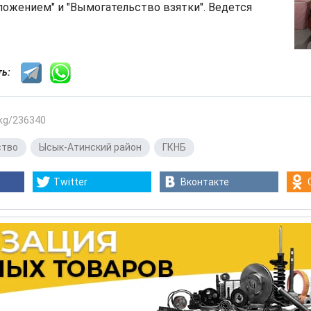
ожением" и "Вымогательство взятки". Ведется
сть:
.kg/236340
ство
,
Ысык-Атинский район
,
ГКНБ
Twitter
Вконтакте