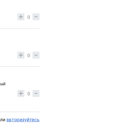
0
0
ный
0
или
авторизуйтесь