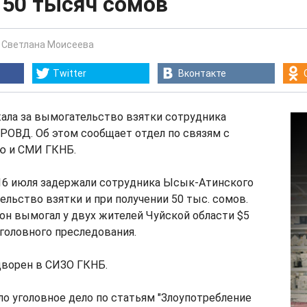
 50 тысяч сомов
-
Светлана Моисеева
Twitter
Вконтакте
ала за вымогательство взятки сотрудника
РОВД. Об этом сообщает отдел по связям с
ю и СМИ ГКНБ.
 16 июля задержали сотрудника Ысык-Атинского
льство взятки и при получении 50 тыс. сомов.
 он вымогал у двух жителей Чуйской области $5
уголовного преследования.
ворен в СИЗО ГКНБ.
о уголовное дело по статьям "Злоупотребление