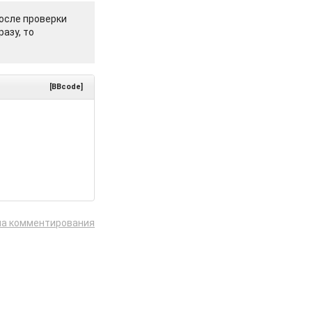
осле проверки
азу, то
[BBcode]
ла комментирования