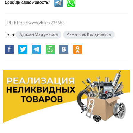
Сообщи свою новость:
URL: https://www.vb.kg/236653
Теги:
Адахан Мадумаров
,
Ахматбек Келдибеков