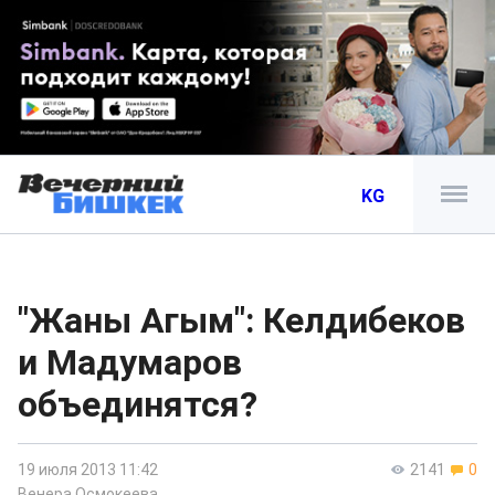
KG
"Жаны Агым": Келдибеков
и Мадумаров
объединятся?
19 июля 2013 11:42
2141
0
Венера Осмокеева