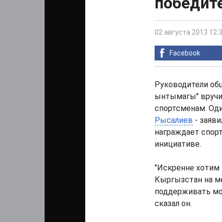
победит
02 августа 2013 12:
Facebook
Руководители об
ынтымагы" вручи
спортсменам. Оди
Рысалиев
- заяви
награждает спорт
инициативе.
"Искренне хотим
Кыргызстан на м
поддерживать мор
сказал он.