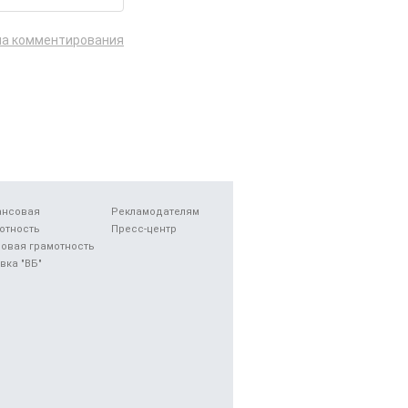
ла комментирования
ансовая
Рекламодателям
отность
Пресс-центр
овая грамотность
вка "ВБ"