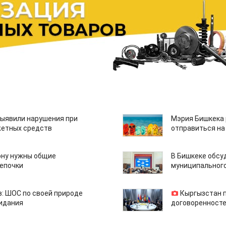
ыявили нарушения при
Мэрия Бишкека 
етных средств
отправиться на
ону нужны общие
В Бишкеке обсу
епочки
муниципального
: ШОС по своей природе
Кыргызстан 
зидания
договоренносте