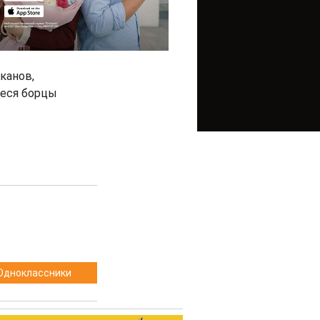
канов,
иеся борцы
Одноклассники