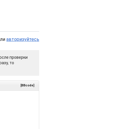
или
авторизуйтесь
осле проверки
азу, то
[BBcode]