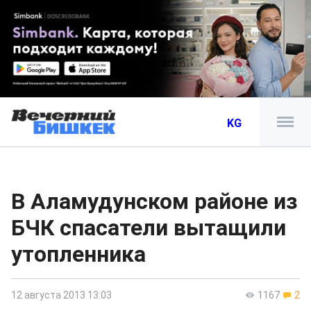
KG
В Аламудунском районе из
БЧК спасатели вытащили
утопленника
12 августа 2013 13:03
1167
2